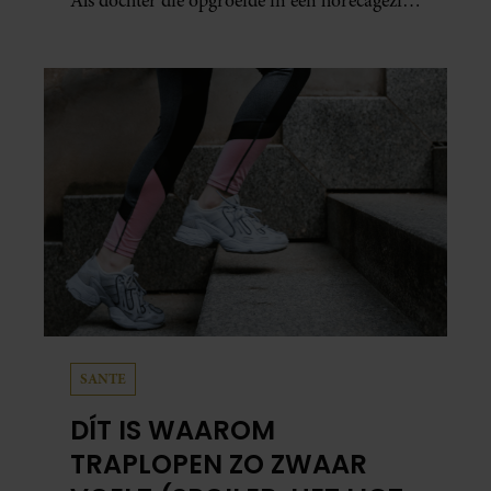
Als dochter die opgroeide in een horecagezin
hielp Mariska vaak mee in de bediening.
SANTE
DÍT IS WAAROM
TRAPLOPEN ZO ZWAAR