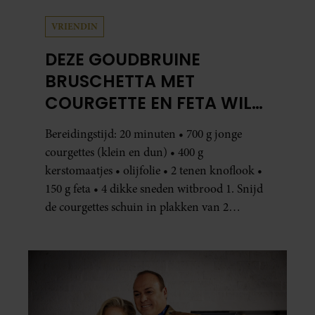
VRIENDIN
DEZE GOUDBRUINE
BRUSCHETTA MET
COURGETTE EN FETA WIL
JE METEEN MAKEN
Bereidingstijd: 20 minuten • 700 g jonge
courgettes (klein en dun) • 400 g
kerstomaatjes • olijfolie • 2 tenen knoflook •
150 g feta • 4 dikke sneden witbrood 1. Snijd
de courgettes schuin in plakken van 2
centimeter dik. Halveer de tomaatjes. Pel en
hak de knoflook. 2. Verhit een scheut olie
in…