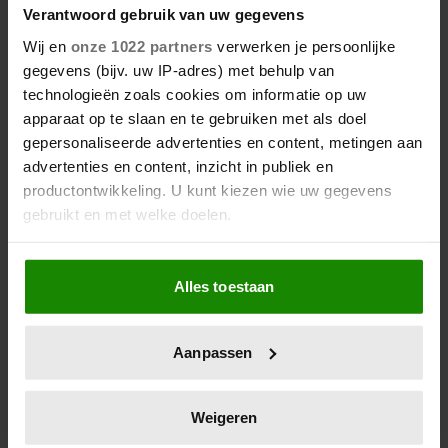
Verantwoord gebruik van uw gegevens
Wij en
onze 1022 partners
verwerken je persoonlijke
gegevens (bijv. uw IP-adres) met behulp van
technologieën zoals cookies om informatie op uw
apparaat op te slaan en te gebruiken met als doel
gepersonaliseerde advertenties en content, metingen aan
advertenties en content, inzicht in publiek en
productontwikkeling. U kunt kiezen wie uw gegevens
gebruikt en met welke doelen.
Als u het toestaat, willen we ook graag:
Alles toestaan
Informatie verzamelen over uw geografische
locatie, die tot een paar meter nauwkeurig kan zijn
Uw apparaat identificeren door het actief te
Aanpassen
scannen op specifieke eigenschappen (fingerprinting)
Lees meer over hoe uw persoonlijke gegevens worden
verwerkt en stel uw voorkeuren in het
detailgedeelte
in.
Weigeren
U kunt uw toestemming op elk moment wijzigen of