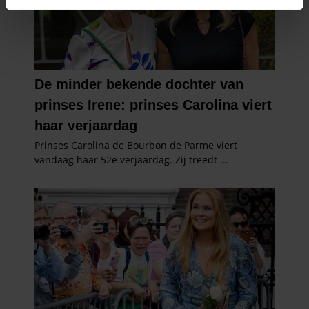
intrekken in de Cookieverklaring.
We gebruiken cookies om content en advertenties te
personaliseren, om functies voor social media te bieden
en om ons websiteverkeer te analyseren. Ook delen we
informatie over uw gebruik van onze site met onze
partners voor social media, adverteren en analyse. Deze
partners kunnen deze gegevens combineren met andere
informatie die u aan ze heeft verstrekt of die ze hebben
verzameld op basis van uw gebruik van hun services. U
gaat akkoord met onze cookies als u onze website blijft
gebruiken.