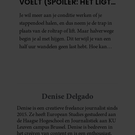
VOELT (SPOILER: HET LIGT
NIET AAN JE CONDITIE)
Je wil meer aan je conditie werken of je
stappendoel halen, en dus neem je de trap in
plaats van de roltrap of lift. Maar halverwege
begin je al met hijgen. Dit terwijl je van een
half uur wandelen geen last hebt. Hoe kan
dat?
Denise Delgado
Denise is een creatieve freelance journalist sinds
2015. Ze heeft European Studies gestudeerd aan
de Haagse Hogeschool en Journalistiek aan KU
Leuven campus Brussel. Denise is bedreven in
het creëren van content en is een enthousiast,