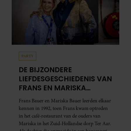
PARTY
DE BIJZONDERE
LIEFDESGESCHIEDENIS VAN
FRANS EN MARISKA
BAUER: OOK IN BED
Frans Bauer en Mariska Bauer leerden elkaar
ELKAARS EERSTE
kennen in 1992, toen Frans kwam optreden
in het café-restaurant van de ouders van
Mariska in het Zuid-Hollandse dorp Ter Aar.