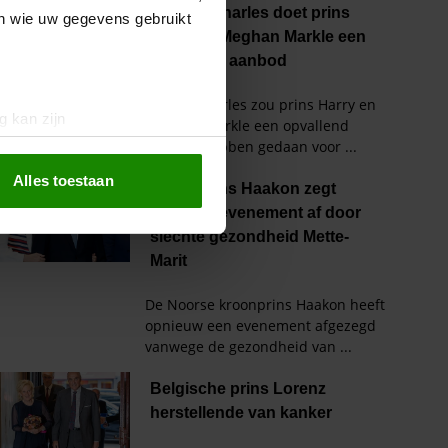
en wie uw gegevens gebruikt
g kan zijn
erprinting)
t
detailgedeelte
in. U kunt uw
Alles toestaan
 media te bieden en om ons
ze partners voor social
nformatie die u aan ze heeft
oord met onze cookies als u