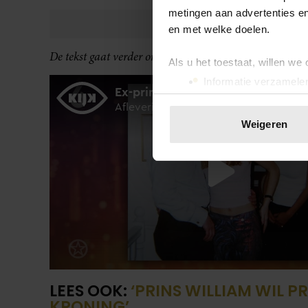
metingen aan advertenties en
en met welke doelen.
De tekst gaat verder onder de video.
Als u het toestaat, willen we
Informatie verzamelen
Uw apparaat identific
Lees meer over hoe uw perso
Weigeren
toestemming op elk moment wi
We gebruiken cookies om cont
websiteverkeer te analyseren
media, adverteren en analys
verstrekt of die ze hebben v
onze website blijft gebruiken.
LEES OOK:
‘PRINS WILLIAM WIL P
KRONING’