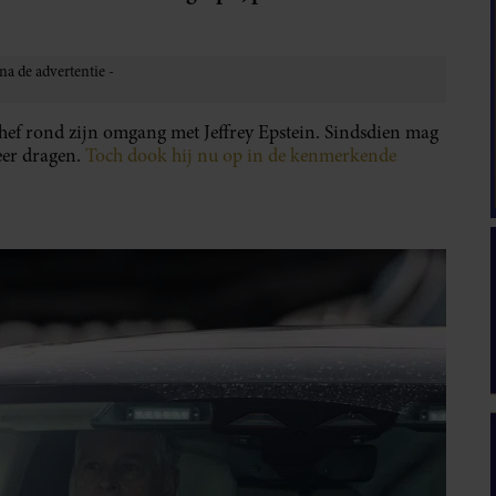
phef rond zijn omgang met Jeffrey Epstein. Sindsdien mag
eer dragen.
Toch dook hij nu op in de kenmerkende