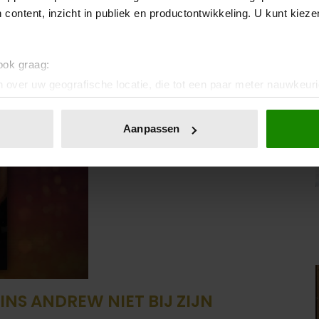
 content, inzicht in publiek en productontwikkeling. U kunt kiez
 ook graag:
 over uw geografische locatie, die tot een paar meter nauwkeuri
eren door het actief te scannen op specifieke eigenschappen (fing
onlijke gegevens worden verwerkt en stel uw voorkeuren in he
Aanpassen
jzigen of intrekken in de Cookieverklaring.
ent en advertenties te personaliseren, om functies voor social
. Ook delen we informatie over uw gebruik van onze site met on
e. Deze partners kunnen deze gegevens combineren met andere i
erzameld op basis van uw gebruik van hun services. U gaat akk
RINS ANDREW NIET BIJ ZIJN