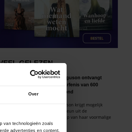
Over
p van technologieën zoals
erde advertenties en content,