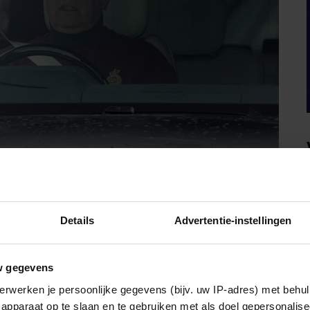
renadier Guards
Details
Advertentie-instellingen
w gegevens
 zoon al zijn militaire titels. Vorig jaar besloot koning
dwijnen. Die maatregelen volgden op de aanhoudende
erwerken je persoonlijke gegevens (bijv. uw IP-adres) met behul
j misdrijven van Epstein.
apparaat op te slaan en te gebruiken met als doel gepersonalise