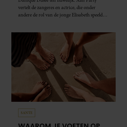
Danique Dusée ten huwelijk. Aan Party
vertelt de zangeres en actrice, die onder
andere de rol van de jonge Elisabeth speelde
in ‘Elisabeth De Musical’, hoe het aanzoek
verliep.
SANTE
WAAROM JE VOETEN OP