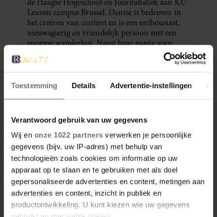
de Haagse Hogeschool en Journalistiek aan KU
Leuven campus Brussel. Denise is bedreven in
het creëren van content en is een enthousiast,
nieuwsgierig en vriendelijk persoon met een
enorme wanderlust. Naast haar passie voor
reizen, is ze gek op vechtsport, muziek, wijn en
fietsen in de natuur.
Toestemming
Details
Advertentie-instellingen
Ov
Meer van Denise
Verantwoord gebruik van uw gegevens
Wij en
onze 1022 partners
verwerken je persoonlijke
gegevens (bijv. uw IP-adres) met behulp van
technologieën zoals cookies om informatie op uw
apparaat op te slaan en te gebruiken met als doel
gepersonaliseerde advertenties en content, metingen aan
advertenties en content, inzicht in publiek en
productontwikkeling. U kunt kiezen wie uw gegevens
gebruikt en met welke doelen.