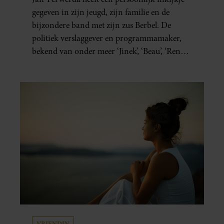
gegeven in zijn jeugd, zijn familie en de
bijzondere band met zijn zus Berbel. De
politiek verslaggever en programmamaker,
bekend van onder meer ‘Jinek’, ‘Beau’, ‘Renze’,
‘Humberto’ en ‘RTL Tonight’, vertelt dat juist
zijn opvoeding de basis vormde voor zijn
carrière. Nog altijd kan hij voor advies bij
zijn zus terecht.
VRIENDIN