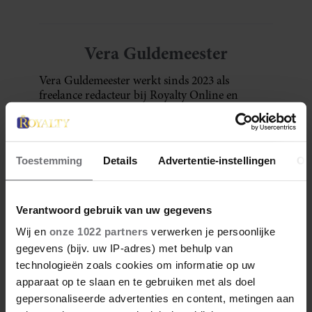
Vera Guldemeester
Vera Guldemeester werkt sinds 2023 als
freelance redacteur bij Royalty Online en
creëert content over royals in het binnen- en
buitenland. Ze heeft een passie voor schrijven,
reizen en eten. Als ze niet aan het werk is, dan is
ze in de keuken te vinden, waar ze de lekkerste
Toestemming
Details
Advertentie-instellingen
Ov
taarten en koekjes bakt.
Meer van Vera
Verantwoord gebruik van uw gegevens
Wij en
onze 1022 partners
verwerken je persoonlijke
gegevens (bijv. uw IP-adres) met behulp van
technologieën zoals cookies om informatie op uw
apparaat op te slaan en te gebruiken met als doel
gepersonaliseerde advertenties en content, metingen aan