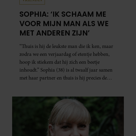
SOPHIA: ‘IK SCHAAM ME
VOOR MIJN MAN ALS WE
MET ANDEREN ZIJN’
“Thuis is hij de leukste man die ik ken, maar
zodra we een verjaardag of etentje hebben,
hoop ik stiekem dat hij zich een beetje
inhoudt.” Sophia (38) is al twaalf jaar samen
met haar partner en thuis is hij precies de
man op wie ze verliefd werd: lief, zorgzaam
en grappig. Toch merkt ze dat ze zich steeds
vaker schaamt zodra ze samen onder de
mensen zijn.