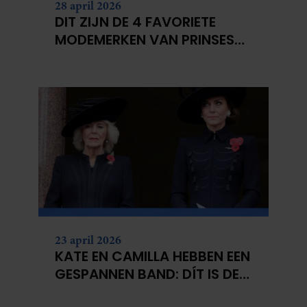
28 april 2026
partners kunnen deze gegevens combineren met andere
DIT ZIJN DE 4 FAVORIETE
informatie die u aan ze heeft verstrekt of die ze hebben
MODEMERKEN VAN PRINSES
verzameld op basis van uw gebruik van hun services. U
CATHERINE
gaat akkoord met onze cookies als u onze website blijft
gebruiken.
23 april 2026
KATE EN CAMILLA HEBBEN EEN
GESPANNEN BAND: DÍT IS DE
REDEN