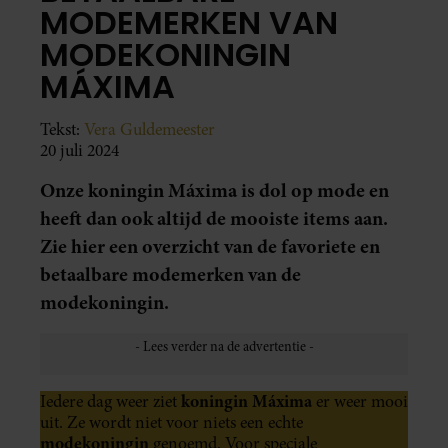
MODEMERKEN VAN
MODEKONINGIN
MÁXIMA
Tekst:
Vera Guldemeester
20 juli 2024
Onze koningin Máxima is dol op mode en
heeft dan ook altijd de mooiste items aan.
Zie hier een overzicht van de favoriete en
betaalbare modemerken van de
modekoningin.
koningin Máxima
Iedere dag weer ziet
er weer mooi
uit. Ze wordt niet voor niets een echte
modekoningin
genoemd. Voor speciale