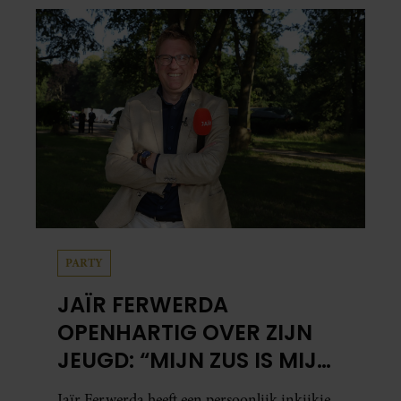
PARTY
JAÏR FERWERDA
OPENHARTIG OVER ZIJN
JEUGD: “MIJN ZUS IS MIJN
MORELE KOMPAS”
Jaïr Ferwerda heeft een persoonlijk inkijkje