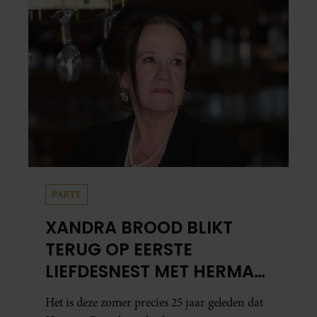
PARTY
XANDRA BROOD BLIKT
TERUG OP EERSTE
LIEFDESNEST MET HERMAN
BROOD: “HIER IS LOLA
Het is deze zomer precies 25 jaar geleden dat
GEBOREN”