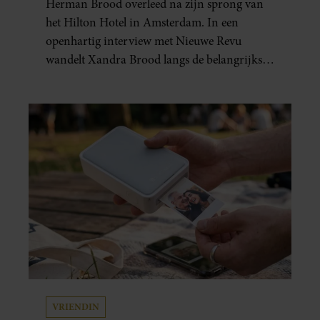
Herman Brood overleed na zijn sprong van
het Hilton Hotel in Amsterdam. In een
openhartig interview met Nieuwe Revu
wandelt Xandra Brood langs de belangrijkste
plekken uit hun gezamenlijke verleden.
Vooral de woning aan de Lange
Leidsedwarsstraat roept een stortvloed aan
herinneringen op. Daar begon hun leven
samen en werd dochter Lola geboren.
VRIENDIN