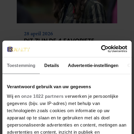
28 april 2026
DIT ZIJN DE 4 FAVORIETE
MODEMERKEN VAN PRINSES
CATHERINE
Toestemming
Details
Advertentie-instellingen
Ov
Verantwoord gebruik van uw gegevens
Wij en
onze 1022 partners
verwerken je persoonlijke
gegevens (bijv. uw IP-adres) met behulp van
technologieën zoals cookies om informatie op uw
apparaat op te slaan en te gebruiken met als doel
gepersonaliseerde advertenties en content, metingen aan
advertenties en content, inzicht in publiek en