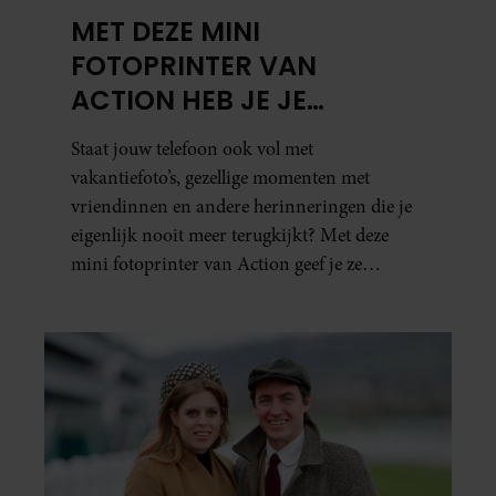
MET DEZE MINI
FOTOPRINTER VAN
ACTION HEB JE JE
FAVORIETE FOTO’S BINNEN
Staat jouw telefoon ook vol met
ÉÉN MINUUT IN HANDEN
vakantiefoto’s, gezellige momenten met
vriendinnen en andere herinneringen die je
eigenlijk nooit meer terugkijkt? Met deze
mini fotoprinter van Action geef je ze
eindelijk een plekje buiten je camerarol. En
het leuke: binnen één minuut heb je jouw foto
al in handen.