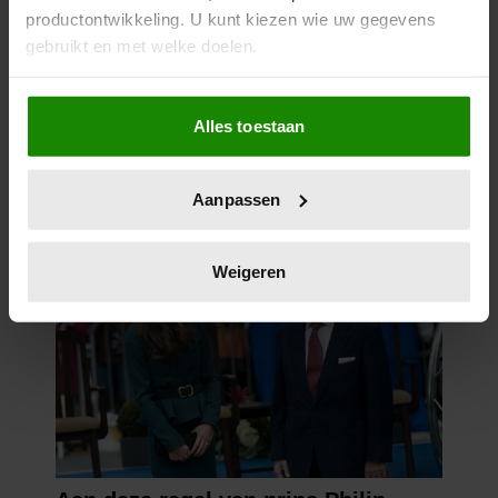
23 april 2026
productontwikkeling. U kunt kiezen wie uw gegevens
KATE EN CAMILLA HEBBEN EEN
gebruikt en met welke doelen.
GESPANNEN BAND: DÍT IS DE
REDEN
Als u het toestaat, willen we ook graag:
Alles toestaan
Informatie verzamelen over uw geografische
locatie, die tot een paar meter nauwkeurig kan zijn
Uw apparaat identificeren door het actief te
Aanpassen
scannen op specifieke eigenschappen (fingerprinting)
Lees meer over hoe uw persoonlijke gegevens worden
verwerkt en stel uw voorkeuren in het
detailgedeelte
in.
Weigeren
U kunt uw toestemming op elk moment wijzigen of
intrekken in de Cookieverklaring.
We gebruiken cookies om content en advertenties te
personaliseren, om functies voor social media te bieden
en om ons websiteverkeer te analyseren. Ook delen we
informatie over uw gebruik van onze site met onze
partners voor social media, adverteren en analyse. Deze