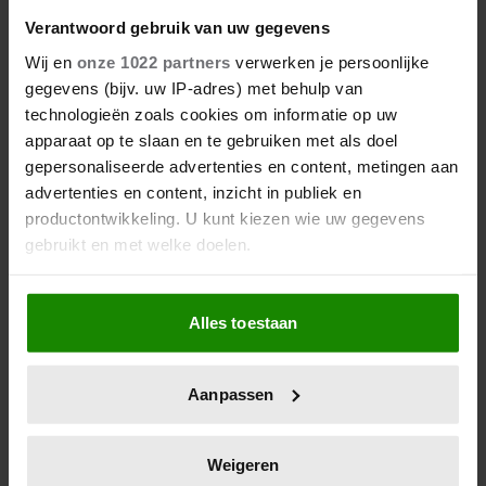
Verantwoord gebruik van uw gegevens
Wij en
onze 1022 partners
verwerken je persoonlijke
2 juli 2026
gegevens (bijv. uw IP-adres) met behulp van
ZIET CHARLES ZIJN JONGSTE
technologieën zoals cookies om informatie op uw
KLEINKINDEREN OPNIEUW
apparaat op te slaan en te gebruiken met als doel
NIET?
gepersonaliseerde advertenties en content, metingen aan
advertenties en content, inzicht in publiek en
productontwikkeling. U kunt kiezen wie uw gegevens
gebruikt en met welke doelen.
Als u het toestaat, willen we ook graag:
Alles toestaan
Informatie verzamelen over uw geografische
locatie, die tot een paar meter nauwkeurig kan zijn
Uw apparaat identificeren door het actief te
Aanpassen
scannen op specifieke eigenschappen (fingerprinting)
Lees meer over hoe uw persoonlijke gegevens worden
29 juni 2026
PRINSES CATHERINE BEKLIMT
verwerkt en stel uw voorkeuren in het
detailgedeelte
in.
Weigeren