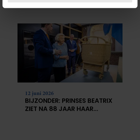
U kunt uw toestemming op elk moment wijzigen of
DRIE HOOGSTE BRITSE
intrekken in de Cookieverklaring.
BERGEN VOOR
KANKERONDERZOEK
We gebruiken cookies om content en advertenties te
personaliseren, om functies voor social media te bieden
en om ons websiteverkeer te analyseren. Ook delen we
informatie over uw gebruik van onze site met onze
partners voor social media, adverteren en analyse. Deze
partners kunnen deze gegevens combineren met andere
informatie die u aan ze heeft verstrekt of die ze hebben
verzameld op basis van uw gebruik van hun services. U
gaat akkoord met onze cookies als u onze website blijft
gebruiken.
12 juni 2026
BIJZONDER: PRINSES BEATRIX
ZIET NA 88 JAAR HAAR
VERDWENEN WIEG TERUG