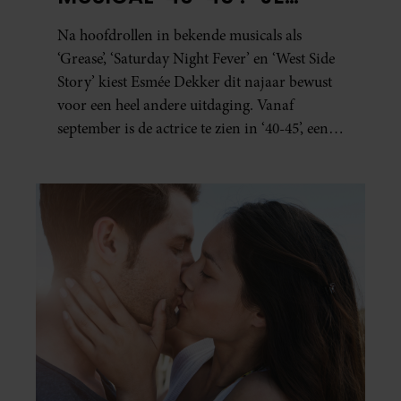
BESEFT INEENS HOE
Na hoofdrollen in bekende musicals als
KOSTBAAR VRIJHEID IS”
‘Grease’, ‘Saturday Night Fever’ en ‘West Side
Story’ kiest Esmée Dekker dit najaar bewust
voor een heel andere uitdaging. Vanaf
september is de actrice te zien in ‘40-45’, een
indrukwekkende spektakelmusical over de
Tweede Wereldoorlog. Volgens Esmée is het
een voorstelling die niet alleen raakt, maar
het publiek ook aan het denken zet.