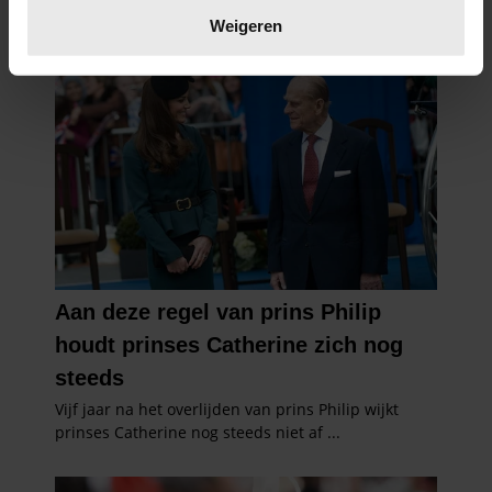
verwerkt en stel uw voorkeuren in het
detailgedeelte
in.
Weigeren
U kunt uw toestemming op elk moment wijzigen of
intrekken in de Cookieverklaring.
We gebruiken cookies om content en advertenties te
personaliseren, om functies voor social media te bieden
en om ons websiteverkeer te analyseren. Ook delen we
informatie over uw gebruik van onze site met onze
partners voor social media, adverteren en analyse. Deze
partners kunnen deze gegevens combineren met andere
informatie die u aan ze heeft verstrekt of die ze hebben
verzameld op basis van uw gebruik van hun services. U
gaat akkoord met onze cookies als u onze website blijft
gebruiken.