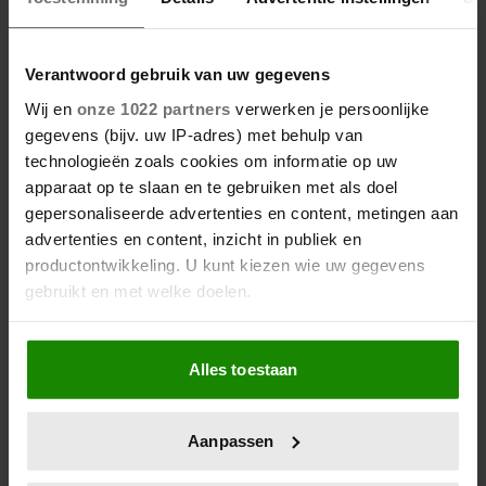
CATHERINE
Verantwoord gebruik van uw gegevens
Wij en
onze 1022 partners
verwerken je persoonlijke
gegevens (bijv. uw IP-adres) met behulp van
technologieën zoals cookies om informatie op uw
apparaat op te slaan en te gebruiken met als doel
gepersonaliseerde advertenties en content, metingen aan
advertenties en content, inzicht in publiek en
productontwikkeling. U kunt kiezen wie uw gegevens
gebruikt en met welke doelen.
23 april 2026
KATE EN CAMILLA HEBBEN EEN
Als u het toestaat, willen we ook graag:
GESPANNEN BAND: DÍT IS DE
Alles toestaan
Informatie verzamelen over uw geografische
REDEN
locatie, die tot een paar meter nauwkeurig kan zijn
Uw apparaat identificeren door het actief te
Aanpassen
scannen op specifieke eigenschappen (fingerprinting)
Lees meer over hoe uw persoonlijke gegevens worden