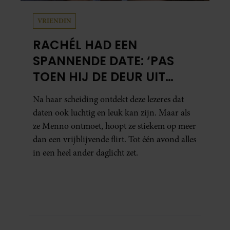
VRIENDIN
RACHÉL HAD EEN
SPANNENDE DATE: ‘PAS
TOEN HIJ DE DEUR UIT
WAS, BESEFTE IK WAT ER
Na haar scheiding ontdekt deze lezeres dat
ECHT WAS GEBEURD’
daten ook luchtig en leuk kan zijn. Maar als
ze Menno ontmoet, hoopt ze stiekem op meer
dan een vrijblijvende flirt. Tot één avond alles
in een heel ander daglicht zet.