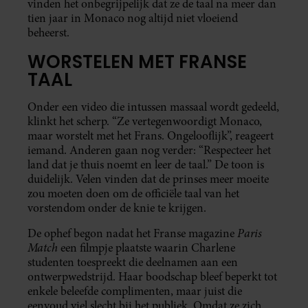
vinden het onbegrijpelijk dat ze de taal na meer dan
tien jaar in Monaco nog altijd niet vloeiend
beheerst.
WORSTELEN MET FRANSE
TAAL
Onder een video die intussen massaal wordt gedeeld,
klinkt het scherp. “Ze vertegenwoordigt Monaco,
maar worstelt met het Frans. Ongelooflijk”, reageert
iemand. Anderen gaan nog verder: “Respecteer het
land dat je thuis noemt en leer de taal.” De toon is
duidelijk. Velen vinden dat de prinses meer moeite
zou moeten doen om de officiële taal van het
vorstendom onder de knie te krijgen.
Paris
De ophef begon nadat het Franse magazine
Match
een filmpje plaatste waarin Charlene
studenten toespreekt die deelnamen aan een
ontwerpwedstrijd. Haar boodschap bleef beperkt tot
enkele beleefde complimenten, maar juist die
eenvoud viel slecht bij het publiek. Omdat ze zich