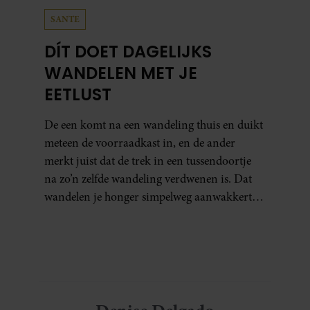
SANTE
DÍT DOET DAGELIJKS
WANDELEN MET JE
EETLUST
De een komt na een wandeling thuis en duikt
meteen de voorraadkast in, en de ander
merkt juist dat de trek in een tussendoortje
na zo’n zelfde wandeling verdwenen is. Dat
wandelen je honger simpelweg aanwakkert,
blijkt uit onderzoek een stuk te kort door de
bocht. Er gebeurt iets veel interessanters.