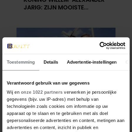
JARIG: ZIJN MOOISTE
PORTRETTEN DOOR DE JAREN
HEEN
Toestemming
Details
Advertentie-instellingen
Ov
Verantwoord gebruik van uw gegevens
Wij en
onze 1022 partners
verwerken je persoonlijke
27 april 2026
DOKKUM PAKT UIT VOOR
gegevens (bijv. uw IP-adres) met behulp van
technologieën zoals cookies om informatie op uw
KONINGSPAAR TIJDENS
apparaat op te slaan en te gebruiken met als doel
KONINGSDAG 2026
gepersonaliseerde advertenties en content, metingen aan
advertenties en content, inzicht in publiek en