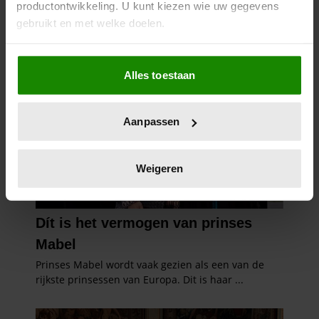
productontwikkeling. U kunt kiezen wie uw gegevens
gebruikt en met welke doelen.
Als u het toestaat, willen we ook graag:
Alles toestaan
Informatie verzamelen over uw geografische
locatie, die tot een paar meter nauwkeurig kan zijn
Uw apparaat identificeren door het actief te
Aanpassen
scannen op specifieke eigenschappen (fingerprinting)
Lees meer over hoe uw persoonlijke gegevens worden
verwerkt en stel uw voorkeuren in het
detailgedeelte
in.
Weigeren
U kunt uw toestemming op elk moment wijzigen of
intrekken in de Cookieverklaring.
We gebruiken cookies om content en advertenties te
personaliseren, om functies voor social media te bieden
en om ons websiteverkeer te analyseren. Ook delen we
informatie over uw gebruik van onze site met onze
partners voor social media, adverteren en analyse. Deze
partners kunnen deze gegevens combineren met andere