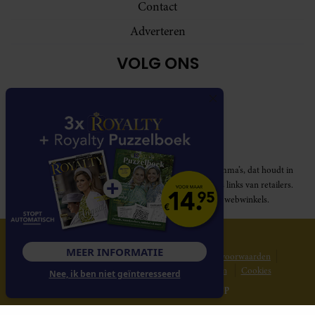
Contact
Adverteren
VOLG ONS
Royalty participeert in diverse affiliate marketing programma’s, dat houdt in
dat Royalty commissies ontvangt voor aankopen middels links van retailers.
Deze website wordt niet gesponsord door de genoemde webwinkels.
© 2026 Royalty Online
MEER INFORMATIE
Privacy statement
Disclaimer
Gebruikersvoorwaarden
Spelvoorwaarden
Abonnementsvoorwaarden
Cookies
Nee, ik ben niet geïnteresseerd
Website gerealiseerd door
MediaSoep