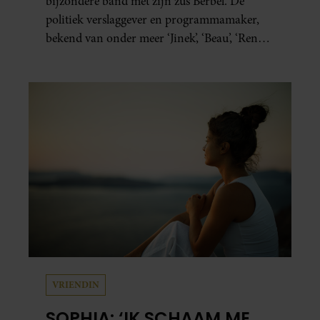
bijzondere band met zijn zus Berbel. De
politiek verslaggever en programmamaker,
bekend van onder meer ‘Jinek’, ‘Beau’, ‘Renze’,
‘Humberto’ en ‘RTL Tonight’, vertelt dat juist
zijn opvoeding de basis vormde voor zijn
carrière. Nog altijd kan hij voor advies bij
zijn zus terecht.
VRIENDIN
SOPHIA: ‘IK SCHAAM ME