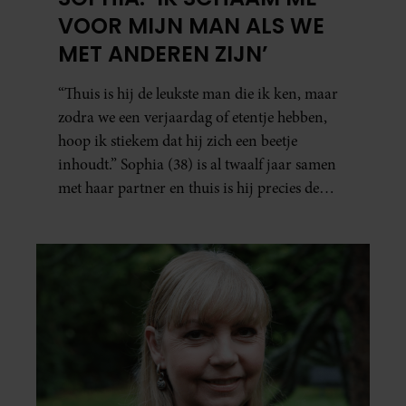
VOOR MIJN MAN ALS WE
MET ANDEREN ZIJN’
“Thuis is hij de leukste man die ik ken, maar
zodra we een verjaardag of etentje hebben,
hoop ik stiekem dat hij zich een beetje
inhoudt.” Sophia (38) is al twaalf jaar samen
met haar partner en thuis is hij precies de
man op wie ze verliefd werd: lief, zorgzaam
en grappig. Toch merkt ze dat ze zich steeds
vaker schaamt zodra ze samen onder de
mensen zijn.