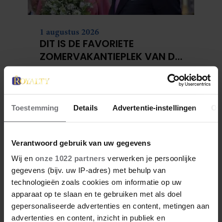
1 augustus 2026
DIT IS DE FAVORIETE
ZOMERVAKANTIEPLEK VAN DE
BELGISCHE KONINKLIJKE
FAMILIE
Toestemming
Details
Advertentie-instellingen
Ov
Verantwoord gebruik van uw gegevens
Wij en
onze 1022 partners
verwerken je persoonlijke
gegevens (bijv. uw IP-adres) met behulp van
technologieën zoals cookies om informatie op uw
apparaat op te slaan en te gebruiken met als doel
28 april 2026
gepersonaliseerde advertenties en content, metingen aan
DIT ZIJN DE 4 FAVORIETE
advertenties en content, inzicht in publiek en