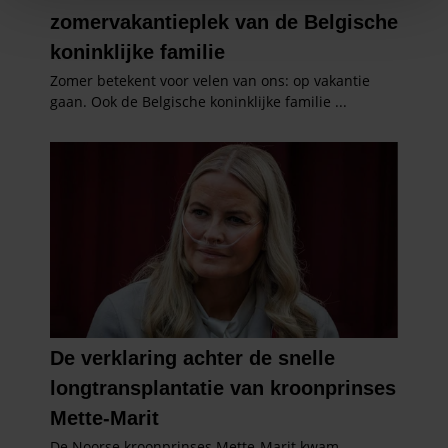
We gebruiken cookies om content en advertenties te
personaliseren, om functies voor social media te bieden
en om ons websiteverkeer te analyseren. Ook delen we
informatie over uw gebruik van onze site met onze
partners voor social media, adverteren en analyse. Deze
partners kunnen deze gegevens combineren met andere
informatie die u aan ze heeft verstrekt of die ze hebben
verzameld op basis van uw gebruik van hun services. U
gaat akkoord met onze cookies als u onze website blijft
gebruiken.