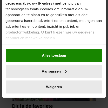
gegevens (bijv. uw IP-adres) met behulp van
technologieën zoals cookies om informatie op uw
apparaat op te slaan en te gebruiken met als doel
gepersonaliseerde advertenties en content, metingen aan
advertenties en content, inzicht in publiek en
productontwikkeling. U kunt kiezen wie uw gegevens
gebruikt en met welke doelen.
Als u het toestaat, willen we ook graag:
Alles toestaan
Informatie verzamelen over uw geografische
locatie, die tot een paar meter nauwkeurig kan zijn
Uw apparaat identificeren door het actief te
Aanpassen
scannen op specifieke eigenschappen (fingerprinting)
Lees meer over hoe uw persoonlijke gegevens worden
verwerkt en stel uw voorkeuren in het
detailgedeelte
in.
Weigeren
U kunt uw toestemming op elk moment wijzigen of
intrekken in de Cookieverklaring.