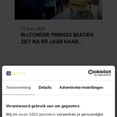
12 juni 2026
BIJZONDER: PRINSES BEATRIX
ZIET NA 88 JAAR HAAR
VERDWENEN WIEG TERUG
Toestemming
Details
Advertentie-instellingen
Ov
Verantwoord gebruik van uw gegevens
Wij en
onze 1022 partners
verwerken je persoonlijke