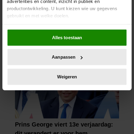
advertenties en content, inzicht in publiek en
productontwikkeling. U kunt kiezen wie uw gegevens
gebruikt en met welke doelen.
Als u het toestaat, willen we ook graag:
Alles toestaan
Informatie verzamelen over uw geografische
locatie, die tot een paar meter nauwkeurig kan zijn
Uw apparaat identificeren door het actief te
Aanpassen
scannen op specifieke eigenschappen (fingerprinting)
Lees meer over hoe uw persoonlijke gegevens worden
verwerkt en stel uw voorkeuren in het
detailgedeelte
in.
Weigeren
U kunt uw toestemming op elk moment wijzigen of
intrekken in de Cookieverklaring.
We gebruiken cookies om content en advertenties te
personaliseren, om functies voor social media te bieden
en om ons websiteverkeer te analyseren. Ook delen we
informatie over uw gebruik van onze site met onze
partners voor social media, adverteren en analyse. Deze