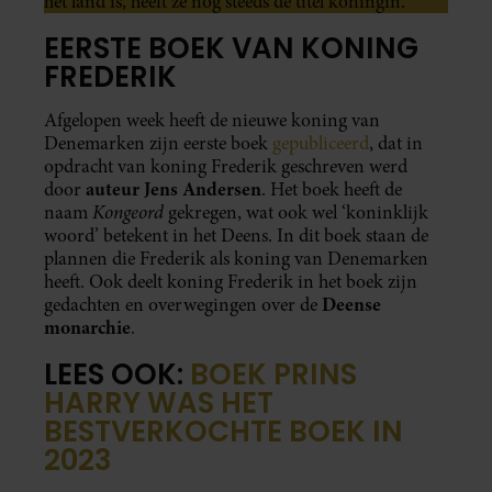
het land is, heeft ze nog steeds de titel koningin.
EERSTE BOEK VAN KONING
FREDERIK
Afgelopen week heeft de nieuwe koning van
Denemarken zijn eerste boek
gepubliceerd
, dat in
opdracht van koning Frederik geschreven werd
auteur Jens Andersen
door
. Het boek heeft de
Kongeord
naam
gekregen, wat ook wel ‘koninklijk
woord’ betekent in het Deens. In dit boek staan de
plannen die Frederik als koning van Denemarken
heeft. Ook deelt koning Frederik in het boek zijn
Deense
gedachten en overwegingen over de
monarchie
.
LEES OOK:
BOEK PRINS
HARRY WAS HET
BESTVERKOCHTE BOEK IN
2023