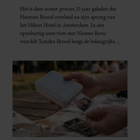
BROOD: “HIER IS LOLA
Het is deze zomer precies 25 jaar geleden dat
GEBOREN”
Herman Brood overleed na zijn sprong van
het Hilton Hotel in Amsterdam. In een
openhartig interview met Nieuwe Revu
wandelt Xandra Brood langs de belangrijkste
plekken uit hun gezamenlijke verleden.
Vooral de woning aan de Lange
Leidsedwarsstraat roept een stortvloed aan
herinneringen op. Daar begon hun leven
samen en werd dochter Lola geboren.