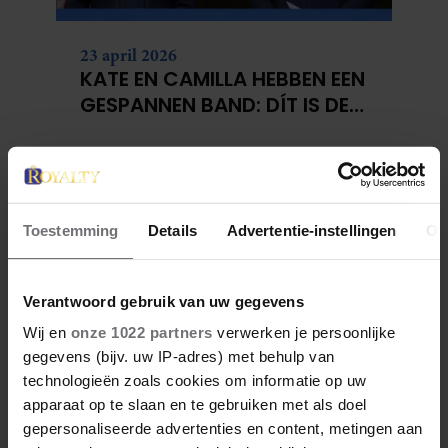
23 april 2026
KATE EN CAMILLA HEBBEN EEN
GESPANNEN BAND: DÍT IS DE
REDEN
Toestemming
Details
Advertentie-instellingen
Ov
Verantwoord gebruik van uw gegevens
Wij en
onze 1022 partners
verwerken je persoonlijke
gegevens (bijv. uw IP-adres) met behulp van
technologieën zoals cookies om informatie op uw
apparaat op te slaan en te gebruiken met als doel
gepersonaliseerde advertenties en content, metingen aan