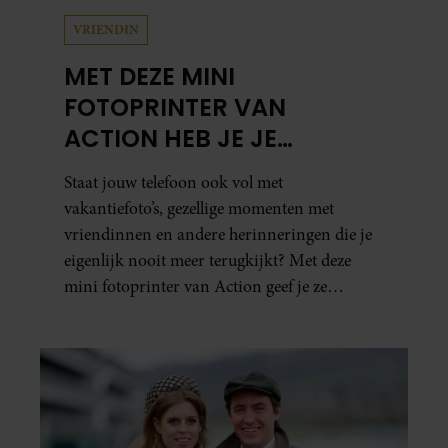
VRIENDIN
MET DEZE MINI
FOTOPRINTER VAN
ACTION HEB JE JE
FAVORIETE FOTO’S BINNEN
Staat jouw telefoon ook vol met
ÉÉN MINUUT IN HANDEN
vakantiefoto’s, gezellige momenten met
vriendinnen en andere herinneringen die je
eigenlijk nooit meer terugkijkt? Met deze
mini fotoprinter van Action geef je ze
eindelijk een plekje buiten je camerarol. En
het leuke: binnen één minuut heb je jouw foto
al in handen.