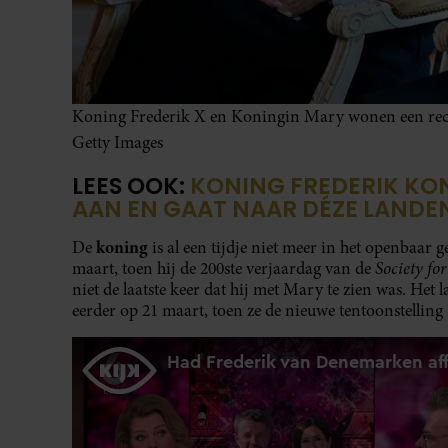
Koning Frederik X en Koningin Mary wonen een rece
Getty Images
LEES OOK:
KONING FREDERIK KO
AAN EN GAAT NAAR DÉZE LANDE
koning
De
is al een tijdje niet meer in het openbaar 
Society fo
maart, toen hij de 200ste verjaardag van de
niet de laatste keer dat hij met Mary te zien was. Het
eerder op 21 maart, toen ze de nieuwe tentoonstelli