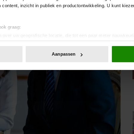
 content, inzicht in publiek en productontwikkeling. U kunt kiez
 ook graag:
 over uw geografische locatie, die tot een paar meter nauwkeuri
eren door het actief te scannen op specifieke eigenschappen (fing
onlijke gegevens worden verwerkt en stel uw voorkeuren in he
Aanpassen
jzigen of intrekken in de Cookieverklaring.
ent en advertenties te personaliseren, om functies voor social
. Ook delen we informatie over uw gebruik van onze site met on
e. Deze partners kunnen deze gegevens combineren met andere i
erzameld op basis van uw gebruik van hun services. U gaat akk