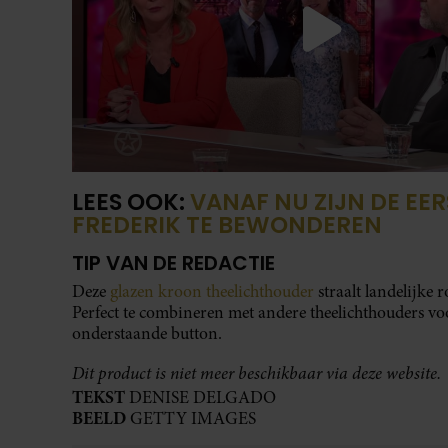
LEES OOK:
VANAF NU ZIJN DE EER
FREDERIK TE BEWONDEREN
TIP VAN DE REDACTIE
Deze
glazen kroon theelichthouder
straalt landelijke 
Perfect te combineren met andere theelichthouders voo
onderstaande button.
Dit product is niet meer beschikbaar via deze website.
TEKST
DENISE DELGADO
BEELD
GETTY IMAGES