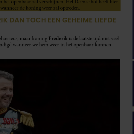
n het openbaar zal verschijnen. Het Deense hof heeft hier
d wanneer de koning weer zal optreden.
IK DAN TOCH EEN GEHEIME LIEFDE
Frederik
el serieus, maar koning
is de laatste tijd niet veel
ekondigd wanneer we hem weer in het openbaar kunnen