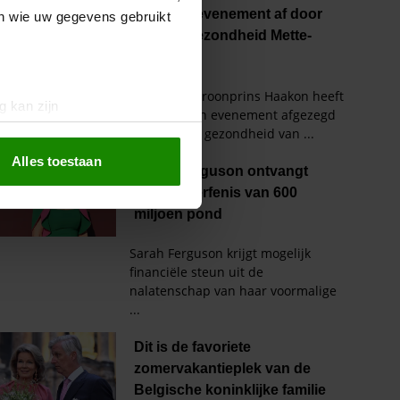
en wie uw gegevens gebruikt
g kan zijn
erprinting)
t
detailgedeelte
in. U kunt uw
Alles toestaan
 media te bieden en om ons
ze partners voor social
nformatie die u aan ze heeft
oord met onze cookies als u