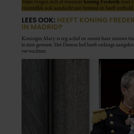
koning Frederik
Velen vragen zich af wanneer
weer i
recentelijk ook aandacht aan besteed en heeft onthul
LEES OOK:
HEEFT KONING FREDER
IN MADRID?
Koningin Mary is erg actief en neemt haar nieuwe tit
te zien geweest. Het Deense hof heeft onlangs aang
verwachten.