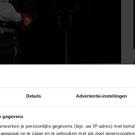
ingshuis
zal
Frederik
op 26 mei, zijn verjaardag, op het
Details
Advertentie-instellingen
en vergezeld door Mary en hun kinderen Christian,
e Frederik echter al zien tijdens twee staatsbezoeken, één
ebben goede banden met Denemarken.
w gegevens
erwerken je persoonlijke gegevens (bijv. uw IP-adres) met behul
apparaat op te slaan en te gebruiken met als doel gepersonalise