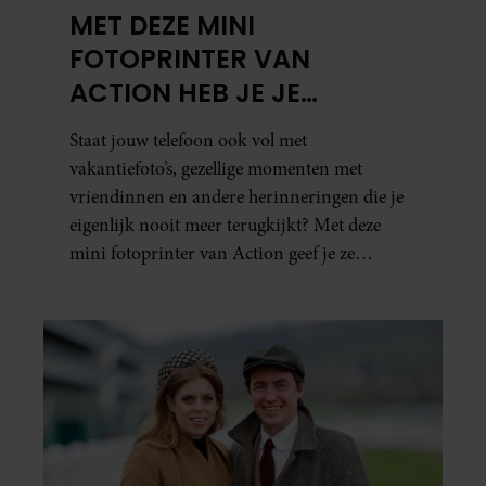
MET DEZE MINI
FOTOPRINTER VAN
ACTION HEB JE JE
FAVORIETE FOTO’S BINNEN
Staat jouw telefoon ook vol met
ÉÉN MINUUT IN HANDEN
vakantiefoto’s, gezellige momenten met
vriendinnen en andere herinneringen die je
eigenlijk nooit meer terugkijkt? Met deze
mini fotoprinter van Action geef je ze
eindelijk een plekje buiten je camerarol. En
het leuke: binnen één minuut heb je jouw foto
al in handen.