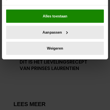
Als u het toestaat, willen we ook graag:
Alles toestaan
Informatie verzamelen over uw geografische
locatie, die tot een paar meter nauwkeurig kan zijn
Uw apparaat identificeren door het actief te
Aanpassen
scannen op specifieke eigenschappen (fingerprinting)
Lees meer over hoe uw persoonlijke gegevens worden
verwerkt en stel uw voorkeuren in het
detailgedeelte
in.
Weigeren
U kunt uw toestemming op elk moment wijzigen of
23 december 2025
intrekken in de Cookieverklaring.
DIT IS HET LIEVELINGSRECEPT
VAN PRINSES LAURENTIEN
We gebruiken cookies om content en advertenties te
personaliseren, om functies voor social media te bieden
en om ons websiteverkeer te analyseren. Ook delen we
informatie over uw gebruik van onze site met onze
partners voor social media, adverteren en analyse. Deze
partners kunnen deze gegevens combineren met andere
informatie die u aan ze heeft verstrekt of die ze hebben