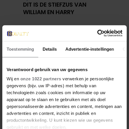
DIT IS DE STIEFZUS VAN
WILLIAM EN HARRY
Toestemming
Details
Advertentie-instellingen
Ov
Verantwoord gebruik van uw gegevens
Wij en
onze 1022 partners
verwerken je persoonlijke
gegevens (bijv. uw IP-adres) met behulp van
technologieën zoals cookies om informatie op uw
4 januari 2026
apparaat op te slaan en te gebruiken met als doel
ZO ZAG CATHERINE
gepersonaliseerde advertenties en content, metingen aan
MIDDLETON ERUIT TOEN ZE
advertenties en content, inzicht in publiek en
MODEL WAS
productontwikkeling. U kunt kiezen wie uw gegevens
gebruikt en met welke doelen.