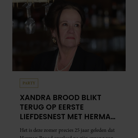
PARTY
XANDRA BROOD BLIKT
TERUG OP EERSTE
LIEFDESNEST MET HERMAN
BROOD: “HIER IS LOLA
Het is deze zomer precies 25 jaar geleden dat
GEBOREN”