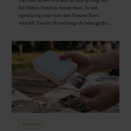
Herman Brood overleed na zijn sprong van
het Hilton Hotel in Amsterdam. In een
openhartig interview met Nieuwe Revu
wandelt Xandra Brood langs de belangrijkste
plekken uit hun gezamenlijke verleden.
Vooral de woning aan de Lange
Leidsedwarsstraat roept een stortvloed aan
herinneringen op. Daar begon hun leven
samen en werd dochter Lola geboren.
VRIENDIN