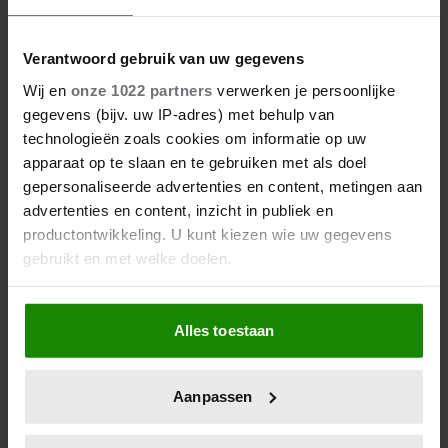
Verantwoord gebruik van uw gegevens
Wij en
onze 1022 partners
verwerken je persoonlijke
gegevens (bijv. uw IP-adres) met behulp van
technologieën zoals cookies om informatie op uw
apparaat op te slaan en te gebruiken met als doel
gepersonaliseerde advertenties en content, metingen aan
advertenties en content, inzicht in publiek en
productontwikkeling. U kunt kiezen wie uw gegevens
gebruikt en met welke doelen.
Als u het toestaat, willen we ook graag:
Alles toestaan
Informatie verzamelen over uw geografische
locatie, die tot een paar meter nauwkeurig kan zijn
Uw apparaat identificeren door het actief te
Aanpassen
scannen op specifieke eigenschappen (fingerprinting)
Lees meer over hoe uw persoonlijke gegevens worden