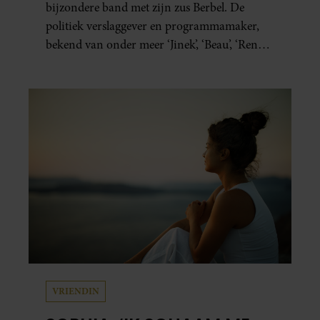
bijzondere band met zijn zus Berbel. De
politiek verslaggever en programmamaker,
bekend van onder meer ‘Jinek’, ‘Beau’, ‘Renze’,
‘Humberto’ en ‘RTL Tonight’, vertelt dat juist
zijn opvoeding de basis vormde voor zijn
carrière. Nog altijd kan hij voor advies bij
zijn zus terecht.
VRIENDIN