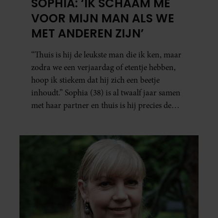
SOPHIA: ‘IK SCHAAM ME
VOOR MIJN MAN ALS WE
MET ANDEREN ZIJN’
“Thuis is hij de leukste man die ik ken, maar
zodra we een verjaardag of etentje hebben,
hoop ik stiekem dat hij zich een beetje
inhoudt.” Sophia (38) is al twaalf jaar samen
met haar partner en thuis is hij precies de
man op wie ze verliefd werd: lief, zorgzaam
en grappig. Toch merkt ze dat ze zich steeds
vaker schaamt zodra ze samen onder de
mensen zijn.