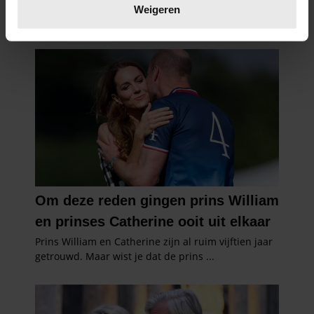
verwerkt en stel uw voorkeuren in het
detailgedeelte
in.
Weigeren
U kunt uw toestemming op elk moment wijzigen of
intrekken in de Cookieverklaring.
We gebruiken cookies om content en advertenties te
personaliseren, om functies voor social media te bieden
en om ons websiteverkeer te analyseren. Ook delen we
informatie over uw gebruik van onze site met onze
partners voor social media, adverteren en analyse. Deze
partners kunnen deze gegevens combineren met andere
informatie die u aan ze heeft verstrekt of die ze hebben
verzameld op basis van uw gebruik van hun services. U
gaat akkoord met onze cookies als u onze website blijft
gebruiken.