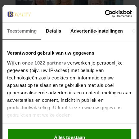
Toestemming
Details
Advertentie-instellingen
Ov
Verantwoord gebruik van uw gegevens
Wij en
onze 1022 partners
verwerken je persoonlijke
gegevens (bijv. uw IP-adres) met behulp van
technologieën zoals cookies om informatie op uw
apparaat op te slaan en te gebruiken met als doel
gepersonaliseerde advertenties en content, metingen aan
advertenties en content, inzicht in publiek en
productontwikkeling. U kunt kiezen wie uw gegevens
gebruikt en met welke doelen.
Als u het toestaat, willen we ook graag:
Alles toestaan
Informatie verzamelen over uw geografische