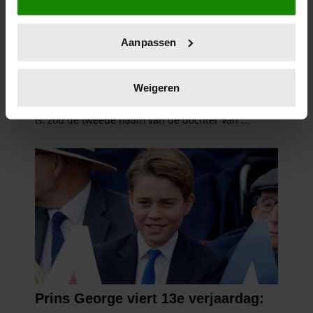
locatie, die tot een paar meter nauwkeurig kan zijn
Uw apparaat identificeren door het actief te
Aanpassen
scannen op specifieke eigenschappen (fingerprinting)
Lees meer over hoe uw persoonlijke gegevens worden
verwerkt en stel uw voorkeuren in het
detailgedeelte
in.
Weigeren
U kunt uw toestemming op elk moment wijzigen of
intrekken in de Cookieverklaring.
We gebruiken cookies om content en advertenties te
personaliseren, om functies voor social media te bieden
en om ons websiteverkeer te analyseren. Ook delen we
informatie over uw gebruik van onze site met onze
partners voor social media, adverteren en analyse. Deze
partners kunnen deze gegevens combineren met andere
informatie die u aan ze heeft verstrekt of die ze hebben
verzameld op basis van uw gebruik van hun services. U
gaat akkoord met onze cookies als u onze website blijft
gebruiken.