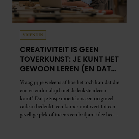
VRIENDIN
CREATIVITEIT IS GEEN
TOVERKUNST: JE KUNT HET
GEWOON LEREN (EN DAT
DOE JE ZO)
Vraag jij je weleens af hoe het toch kan dat die
ene vriendin altijd met de leukste ideeën
komt? Dat je zusje moeiteloos een origineel
cadeau bedenkt, een kamer omtovert tot een
gezellige plek of ineens een briljant idee heeft
voor een feestje? Of dat je buurman van een
oude plantenpot een hippe lamp weet te
maken, terwijl jij om de haverklap naar je