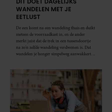
DÍT DOET DAGELIJKS
WANDELEN MET JE
EETLUST
De een komt na een wandeling thuis en duikt
meteen de voorraadkast in, en de ander
merkt juist dat de trek in een tussendoortje
na zo’n zelfde wandeling verdwenen is. Dat
wandelen je honger simpelweg aanwakkert,
blijkt uit onderzoek een stuk te kort door de
bocht. Er gebeurt iets veel interessanters.