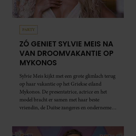
PARTY
ZÓ GENIET SYLVIE MEIS NA
VAN DROOMVAKANTIE OP
MYKONOS
Sylvie Meis kijkt met een grote glimlach terug
op haar vakantie op het Griekse eiland
Mykonos. De presentatrice, actrice en het
model bracht er samen met haar beste
vriendin, de Duitse zangeres en ondernemer
Beate van Baal, een week door. Op sociale
media deelt Sylvie Meis prachtige foto’s van de
zonovergoten bestemming én vertelt ze hoe