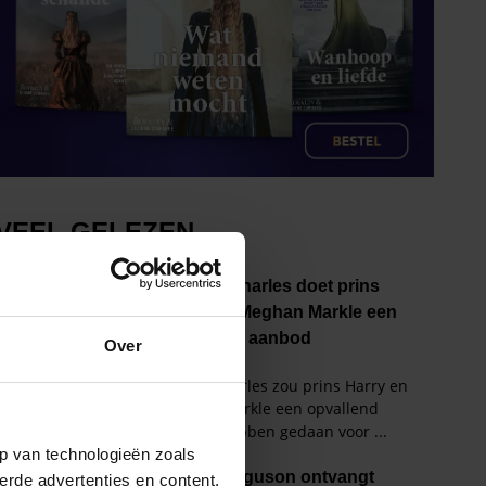
Over
p van technologieën zoals
erde advertenties en content,