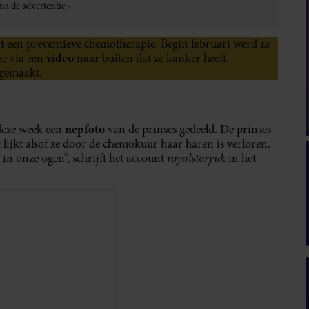
 een preventieve chemotherapie. Begin februari werd ze
video
ze via een
naar buiten dat ze kanker heeft.
 gemaakt.
nepfoto
deze week een
van de prinses gedeeld. De prinses
t lijkt alsof ze door de chemokuur haar haren is verloren.
royalstoryuk
n in onze ogen”, schrijft het account
in het