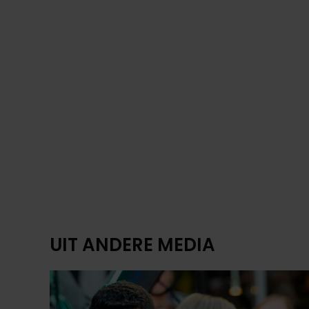
PARTY
MEDIA KRITISCH OP JAN
SMIT: “DERTIG JAAR
CARRIÈRE EN DE PERS MAG
NIET NAAR BINNEN”
De jubileumconcerten van Jan Smit in
Volendam zijn een groot succes, maar achter de