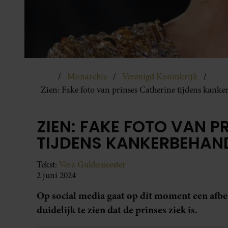
Monarchie
Verenigd Koninkrijk
Zien: Fake foto van prinses Catherine tijdens kanke
ZIEN: FAKE FOTO VAN P
TIJDENS KANKERBEHAND
Tekst:
Vera Guldemeester
2 juni 2024
Op social media gaat op dit moment een afbee
duidelijk te zien dat de prinses ziek is.