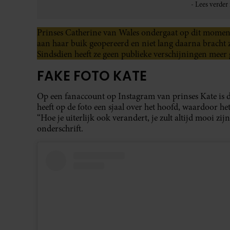
Prinses Catherine van Wales ondergaat op dit moment
aan haar buik geopereerd en niet lang daarna bracht 
Sindsdien heeft ze geen publieke verschijningen meer
FAKE FOTO KATE
Op een fanaccount op Instagram van prinses Kate is 
heeft op de foto een sjaal over het hoofd, waardoor he
“Hoe je uiterlijk ook verandert, je zult altijd mooi zij
onderschrift.