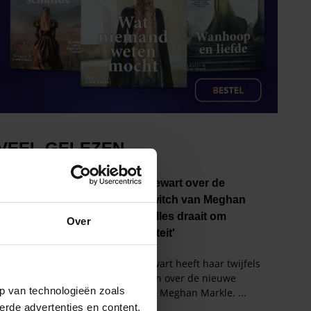
Over
p van technologieën zoals
erde advertenties en content,