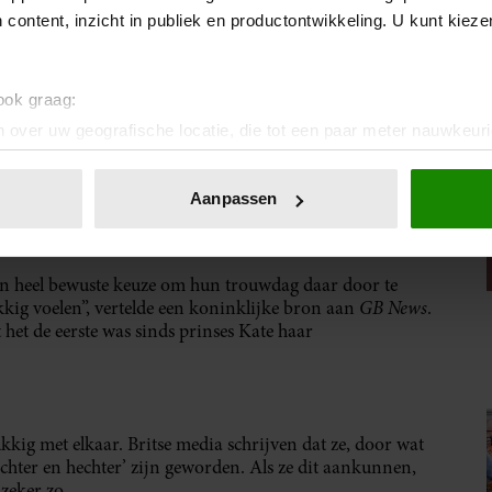
 content, inzicht in publiek en productontwikkeling. U kunt kiez
 ook graag:
 over uw geografische locatie, die tot een paar meter nauwkeuri
eren door het actief te scannen op specifieke eigenschappen (fing
onlijke gegevens worden verwerkt en stel uw voorkeuren in he
Aanpassen
jzigen of intrekken in de Cookieverklaring.
LAND
ent en advertenties te personaliseren, om functies voor social
n heel bewuste keuze om hun trouwdag daar door te
. Ook delen we informatie over uw gebruik van onze site met on
GB News
kkig voelen”, vertelde een koninklijke bron aan
.
e. Deze partners kunnen deze gegevens combineren met andere i
 het de eerste was sinds prinses Kate haar
erzameld op basis van uw gebruik van hun services. U gaat akk
ukkig met elkaar. Britse media schrijven dat ze, door wat
chter en hechter’ zijn geworden. Als ze dit aankunnen,
zeker zo.