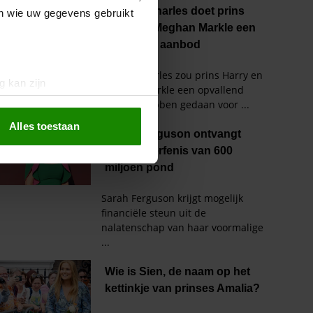
en wie uw gegevens gebruikt
g kan zijn
erprinting)
t
detailgedeelte
in. U kunt uw
Alles toestaan
 media te bieden en om ons
ze partners voor social
nformatie die u aan ze heeft
oord met onze cookies als u