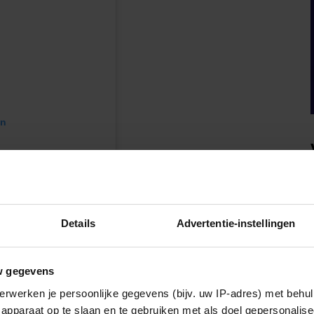
en
Details
Advertentie-instellingen
w gegevens
erwerken je persoonlijke gegevens (bijv. uw IP-adres) met behul
Een bericht gedeeld door The Prince and Princess of Wales (@princeandprincessofwales)
apparaat op te slaan en te gebruiken met als doel gepersonalise