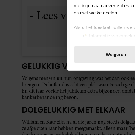
metingen aan advertenties en
en met welke doelen.
Als u het toestaat, willen we
Informatie verzamelen
Uw apparaat identific
Lees meer over hoe uw perso
Weigeren
toestemming op elk moment wi
GELUKKIG VOELEN IN SCHOT
We gebruiken cookies om cont
Volgens mensen uit hun omgeving was het dan ook ee
websiteverkeer te analyseren
brengen. “Schotland is echt een plek waar ze zich gelu
media, adverteren en analys
En dit jaar voelde het jubileum extra bijzonder, omdat
verstrekt of die ze hebben v
kankerbehandeling begon.
onze website blijft gebruiken.
DOLGELUKKIG MET ELKAAR
William en Kate zijn na al die jaren nog steeds dolgel
ze afgelopen jaar hebben meegemaakt, alleen maar ‘he
dan kunnen ze werkelijk alles aan en dat is natuurlijk 