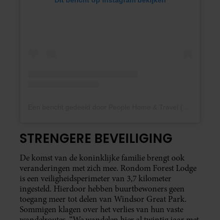
Dit bericht op Instagram bekijken
Een bericht gedeeld door People Home & Travel (@peoplehome)
STRENGERE BEVEILIGING
De komst van de koninklijke familie brengt ook
veranderingen met zich mee. Rondom Forest Lodge
is een veiligheidsperimeter van 3,7 kilometer
ingesteld. Hierdoor hebben buurtbewoners geen
toegang meer tot delen van Windsor Great Park.
Sommigen klagen over het verlies van hun vaste
wandelroutes. “We wandelen hier al twintig jaar met