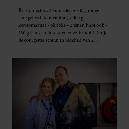
JE METEEN MAKEN
Bereidingstijd: 20 minuten • 700 g jonge
courgettes (klein en dun) • 400 g
kerstomaatjes • olijfolie • 2 tenen knoflook •
150 g feta • 4 dikke sneden witbrood 1. Snijd
de courgettes schuin in plakken van 2
centimeter dik. Halveer de tomaatjes. Pel en
hak de knoflook. 2. Verhit een scheut olie
in…