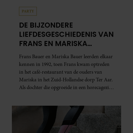
PARTY
DE BIJZONDERE
LIEFDESGESCHIEDENIS VAN
FRANS EN MARISKA
BAUER: OOK IN BED
Frans Bauer en Mariska Bauer leerden elkaar
ELKAARS EERSTE
kennen in 1992, toen Frans kwam optreden
in het café-restaurant van de ouders van
Mariska in het Zuid-Hollandse dorp Ter Aar.
Als dochter die opgroeide in een horecagezin
hielp Mariska vaak mee in de bediening.