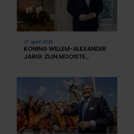
partners kunnen deze gegevens combineren met andere
informatie die u aan ze heeft verstrekt of die ze hebben
verzameld op basis van uw gebruik van hun services. U
gaat akkoord met onze cookies als u onze website blijft
gebruiken.
27 april 2026
KONING WILLEM-ALEXANDER
JARIG: ZIJN MOOISTE
PORTRETTEN DOOR DE JAREN
HEEN