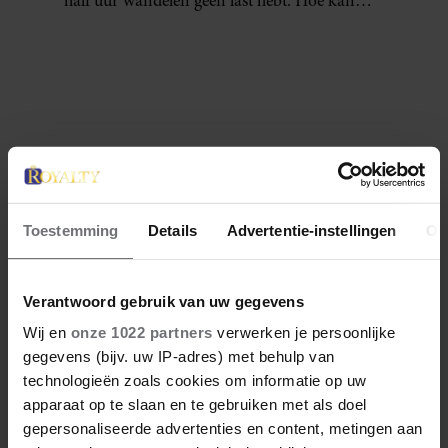
half uur wandelen geen last hebt. Hoe kan
dat?
Denise Delgado
Denise is een creatieve freelance journalist sinds
2015. Ze heeft European Studies gestudeerd aan
Toestemming
Details
Advertentie-instellingen
Ov
de Haagse Hogeschool en Journalistiek aan KU
Leuven campus Brussel. Denise is bedreven in
het creëren van content en is een enthousiast,
Verantwoord gebruik van uw gegevens
nieuwsgierig en vriendelijk persoon met een
enorme wanderlust. Naast haar passie voor
Wij en
onze 1022 partners
verwerken je persoonlijke
reizen, is ze gek op vechtsport, muziek, wijn en
gegevens (bijv. uw IP-adres) met behulp van
fietsen in de natuur.
technologieën zoals cookies om informatie op uw
apparaat op te slaan en te gebruiken met als doel
Meer van Denise
gepersonaliseerde advertenties en content, metingen aan