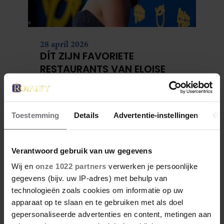
28 april 2026
DÍT ZIJN FAVORIETE
RESTAURANTS VAN ELOISE
Toestemming
Details
Advertentie-instellingen
Ov
Verantwoord gebruik van uw gegevens
Wij en
onze 1022 partners
verwerken je persoonlijke
gegevens (bijv. uw IP-adres) met behulp van
technologieën zoals cookies om informatie op uw
apparaat op te slaan en te gebruiken met als doel
27 april 2026
gepersonaliseerde advertenties en content, metingen aan