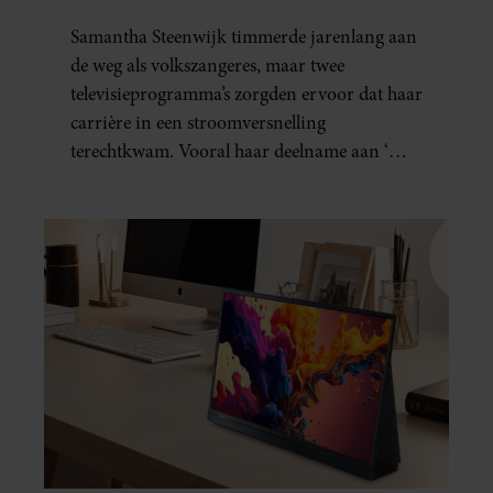
MOEST IK IN DE AUTO
Samantha Steenwijk timmerde jarenlang aan
KOTSEN’
de weg als volkszangeres, maar twee
televisieprogramma’s zorgden ervoor dat haar
carrière in een stroomversnelling
terechtkwam. Vooral haar deelname aan ‘The
Voice of Holland’ bleek grote gevolgen te
hebben.