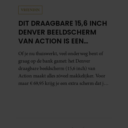
VRIENDIN
DIT DRAAGBARE 15,6 INCH
DENVER BEELDSCHERM
VAN ACTION IS EEN
GAMECHANGER VOOR
Of je nu thuiswerkt, veel onderweg bent of
THUISWERKERS ÉN BINGE-
graag op de bank gamet: het Denver
WATCHERS
draagbare beeldscherm (15,6 inch) van
Action maakt alles zóveel makkelijker. Voor
maar € 69,95 krijg je een extra scherm dat je
letterlijk overal mee naartoe kunt nemen…
en dat is in tijden van hybride werken echt
geen overbodige luxe.