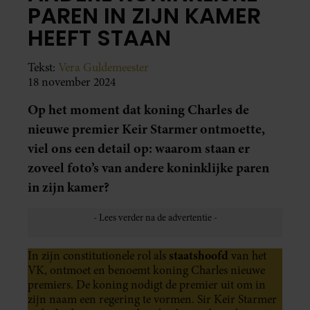
PAREN IN ZIJN KAMER
HEEFT STAAN
Tekst:
Vera Guldemeester
18 november 2024
Op het moment dat koning Charles de
nieuwe premier Keir Starmer ontmoette,
viel ons een detail op: waarom staan er
zoveel foto’s van andere koninklijke paren
in zijn kamer?
staatshoofd
In zijn constitutionele rol als
van het
VK, ontmoet en benoemt koning Charles nieuwe
premiers. De koning nodigt de premier uit om in
zijn naam een regering te vormen. Sir Keir Starmer