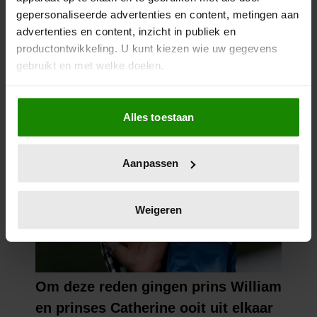
GESPANNEN BAND: DÍT IS DE
gepersonaliseerde advertenties en content, metingen aan
REDEN
advertenties en content, inzicht in publiek en
productontwikkeling. U kunt kiezen wie uw gegevens
gebruikt en met welke doelen.
Als u het toestaat, willen we ook graag:
Alles toestaan
Informatie verzamelen over uw geografische
locatie, die tot een paar meter nauwkeurig kan zijn
Uw apparaat identificeren door het actief te
Aanpassen
scannen op specifieke eigenschappen (fingerprinting)
Lees meer over hoe uw persoonlijke gegevens worden
verwerkt en stel uw voorkeuren in het
detailgedeelte
in.
Weigeren
U kunt uw toestemming op elk moment wijzigen of
intrekken in de Cookieverklaring.
We gebruiken cookies om content en advertenties te
personaliseren, om functies voor social media te bieden
en om ons websiteverkeer te analyseren. Ook delen we