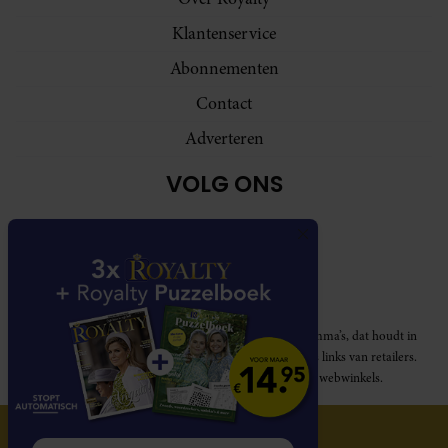
Klantenservice
Abonnementen
Contact
Adverteren
VOLG ONS
Royalty participeert in diverse affiliate marketing programma’s, dat houdt in
dat Royalty commissies ontvangt voor aankopen middels links van retailers.
Deze website wordt niet gesponsord door de genoemde webwinkels.
© 2026 Royalty Online