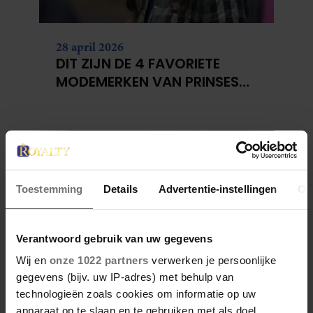
28 april 2026
DIT ZIJN DE 4 FAVORIETE
MODEMERKEN VAN PRINSES
CATHERINE
Toestemming
Details
Advertentie-instellingen
Ov
Verantwoord gebruik van uw gegevens
Wij en
onze 1022 partners
verwerken je persoonlijke
gegevens (bijv. uw IP-adres) met behulp van
23 april 2026
technologieën zoals cookies om informatie op uw
KATE EN CAMILLA HEBBEN EEN
apparaat op te slaan en te gebruiken met als doel