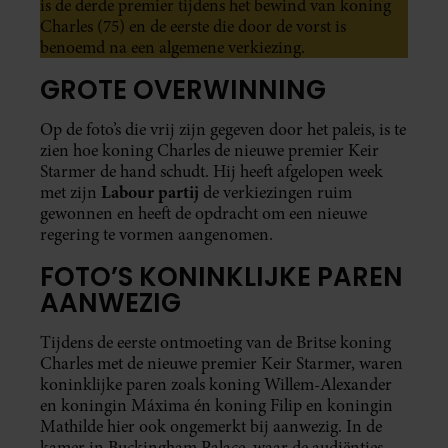
is de derde premier tijdens het bewind van koning
Charles (75) en de eerste die door de vorst is
benoemd na een algemene verkiezing.
GROTE OVERWINNING
Op de foto’s die vrij zijn gegeven door het paleis, is te
zien hoe koning Charles de nieuwe premier Keir
Starmer de hand schudt. Hij heeft afgelopen week
Labour partij
met zijn
de verkiezingen ruim
gewonnen en heeft de opdracht om een nieuwe
regering te vormen aangenomen.
FOTO’S KONINKLIJKE PAREN
AANWEZIG
Tijdens de eerste ontmoeting van de Britse koning
Charles met de nieuwe premier Keir Starmer, waren
koninklijke paren zoals koning Willem-Alexander
en koningin Máxima én koning Filip en koningin
Mathilde hier ook ongemerkt bij aanwezig. In de
kamer in Buckingham Palace, waar de audiënties