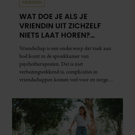
VRIENDIN
WAT DOE JE ALS JE
VRIENDIN UIT ZICHZELF
NIETS LAAT HOREN?
PSYCHOTHERAPEUT
Vriendschap is een onderwerp dat vaak aan
MARTINE GEEFT ADVIES.
bod komt in de spreekkamer van
psychotherapeuten. Dat is niet
verbazingwekkend is, complicaties in
vriendschappen komen veel voor en zorgen
voor veel stress.