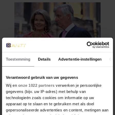
1 augustus 2026
Toestemming
Details
Advertentie-instellingen
Ov
DIT IS DE FAVORIETE
ZOMERVAKANTIEPLEK VAN DE
Verantwoord gebruik van uw gegevens
BELGISCHE KONINKLIJKE
FAMILIE
Wij en
onze 1022 partners
verwerken je persoonlijke
gegevens (bijv. uw IP-adres) met behulp van
technologieën zoals cookies om informatie op uw
apparaat op te slaan en te gebruiken met als doel
gepersonaliseerde advertenties en content, metingen aan