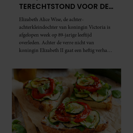
TERECHTSTOND VOOR DE
DOOD VAN HAAR BABY
Elizabeth Alice Wise, de achter-
achterkleindochter van koningin Victoria is
afgelopen week op 89-jarige leeftijd
overleden. Achter de verre nicht van
koningin Elizabeth II gaat een heftig verhaal
schuil. Zo zag haar leven eruit.