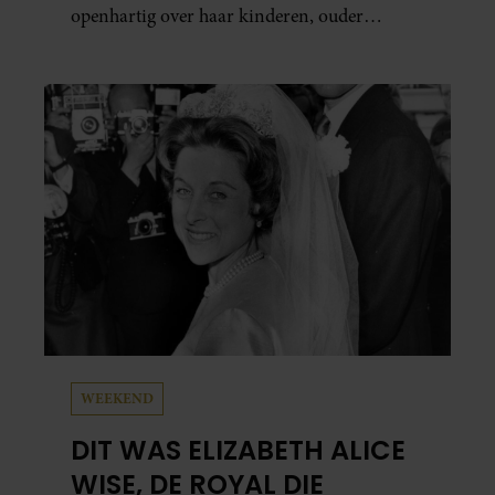
openhartig over haar kinderen, ouder
worden en haar nieuwe kinderboek Chill.
Ook blikt ze terug op haar jeugd en deelt ze
welke levenslessen haar vandaag de dag het
meest bezighouden.
WEEKEND
DIT WAS ELIZABETH ALICE
WISE, DE ROYAL DIE