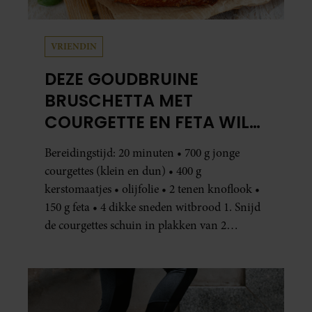
VRIENDIN
DEZE GOUDBRUINE
BRUSCHETTA MET
COURGETTE EN FETA WIL
JE METEEN MAKEN
Bereidingstijd: 20 minuten • 700 g jonge
courgettes (klein en dun) • 400 g
kerstomaatjes • olijfolie • 2 tenen knoflook •
150 g feta • 4 dikke sneden witbrood 1. Snijd
de courgettes schuin in plakken van 2
centimeter dik. Halveer de tomaatjes. Pel en
hak de knoflook. 2. Verhit een scheut olie
in…