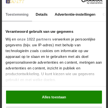
Toestemming
Details
Advertentie-instellingen
Ov
Verantwoord gebruik van uw gegevens
Wij en
onze 1022 partners
verwerken je persoonlijke
gegevens (bijv. uw IP-adres) met behulp van
technologieën zoals cookies om informatie op uw
apparaat op te slaan en te gebruiken met als doel
gepersonaliseerde advertenties en content, metingen aan
advertenties en content, inzicht in publiek en
productontwikkeling. U kunt kiezen wie uw gegevens
gebruikt en met welke doelen.
Als u het toestaat, willen we ook graag:
Alles toestaan
Informatie verzamelen over uw geografische
locatie, die tot een paar meter nauwkeurig kan zijn