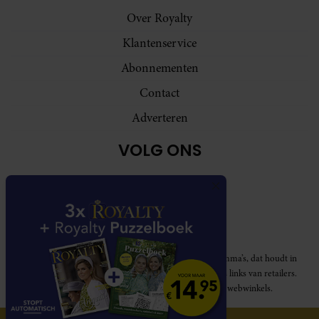
Over Royalty
Klantenservice
Abonnementen
Contact
Adverteren
VOLG ONS
Royalty participeert in diverse affiliate marketing programma’s, dat houdt in
dat Royalty commissies ontvangt voor aankopen middels links van retailers.
Deze website wordt niet gesponsord door de genoemde webwinkels.