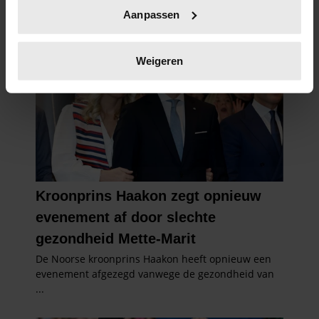
Uw apparaat identificeren door het actief te
Aanpassen
scannen op specifieke eigenschappen (fingerprinting)
Lees meer over hoe uw persoonlijke gegevens worden
verwerkt en stel uw voorkeuren in het
detailgedeelte
in.
Weigeren
U kunt uw toestemming op elk moment wijzigen of
intrekken in de Cookieverklaring.
We gebruiken cookies om content en advertenties te
personaliseren, om functies voor social media te bieden
en om ons websiteverkeer te analyseren. Ook delen we
informatie over uw gebruik van onze site met onze
partners voor social media, adverteren en analyse. Deze
partners kunnen deze gegevens combineren met andere
informatie die u aan ze heeft verstrekt of die ze hebben
verzameld op basis van uw gebruik van hun services. U
gaat akkoord met onze cookies als u onze website blijft
gebruiken.