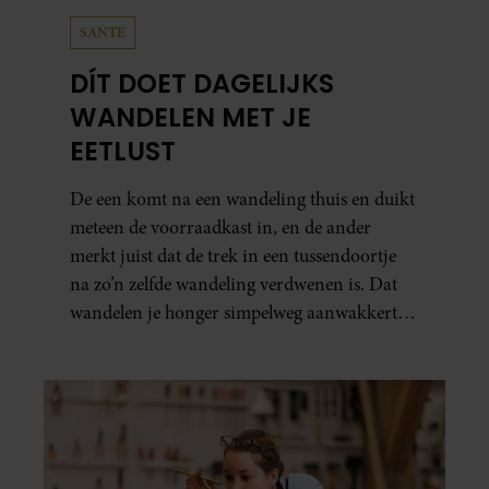
SANTE
DÍT DOET DAGELIJKS
WANDELEN MET JE
EETLUST
De een komt na een wandeling thuis en duikt
meteen de voorraadkast in, en de ander
merkt juist dat de trek in een tussendoortje
na zo’n zelfde wandeling verdwenen is. Dat
wandelen je honger simpelweg aanwakkert,
blijkt uit onderzoek een stuk te kort door de
bocht. Er gebeurt iets veel interessanters.