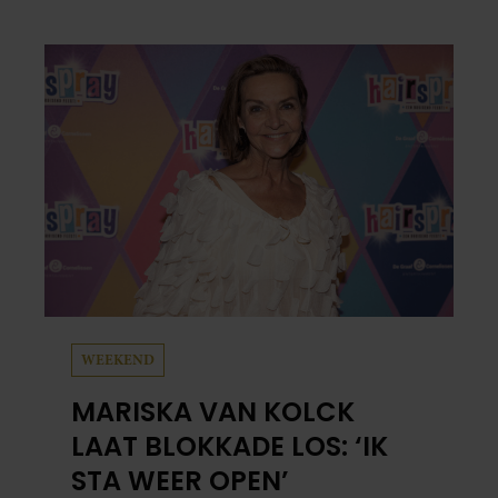
Beate van Baal, een week door. Op sociale
media deelt Sylvie Meis prachtige foto’s van de
zonovergoten bestemming én vertelt ze hoe
bijzonder de reis voor haar is geweest.
WEEKEND
MARISKA VAN KOLCK
LAAT BLOKKADE LOS: ‘IK
STA WEER OPEN’