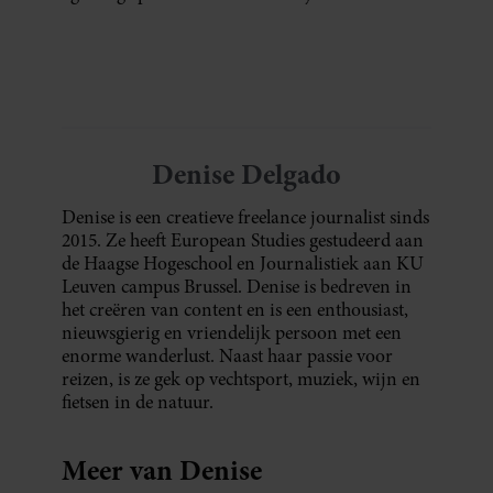
voor een feestje? Of dat je buurman van een
oude plantenpot een hippe lamp weet te
maken, terwijl jij om de haverklap naar je
sleutels loopt te zoeken.
Denise Delgado
Denise is een creatieve freelance journalist sinds
2015. Ze heeft European Studies gestudeerd aan
de Haagse Hogeschool en Journalistiek aan KU
Leuven campus Brussel. Denise is bedreven in
het creëren van content en is een enthousiast,
nieuwsgierig en vriendelijk persoon met een
enorme wanderlust. Naast haar passie voor
reizen, is ze gek op vechtsport, muziek, wijn en
fietsen in de natuur.
Meer van Denise