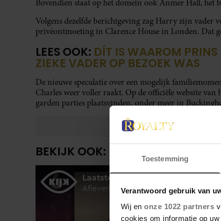
Bovendien staat op het domein ook Anmer Hall, het bu
Volgens dezelfde berichtgeving zag Harry zijn vader vo
privéontmoeting in Clarence House in Londen. Dat g
LEES OOK:
DÍT IS WAAROM PRINS
ZIEKE VADER OP BEZOEK WAS
De nieuwe speculatie over een mogelijk familiemom
Charles weer voller raakt. Op de officiële website van 
garden parties plaatsvinden, onder meer in Buckingh
BEKIJK OOK:
Toestemming
Verantwoord gebruik van u
Wij en
onze 1022 partners
v
cookies om informatie op uw 