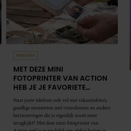
VRIENDIN
MET DEZE MINI
FOTOPRINTER VAN ACTION
HEB JE JE FAVORIETE
FOTO’S BINNEN ÉÉN MINUUT
Staat jouw telefoon ook vol met vakantiefoto’s,
IN HANDEN
gezellige momenten met vriendinnen en andere
herinneringen die je eigenlijk nooit meer
terugkijkt? Met deze mini fotoprinter van
Action geef je ze eindelijk een plekje buiten je