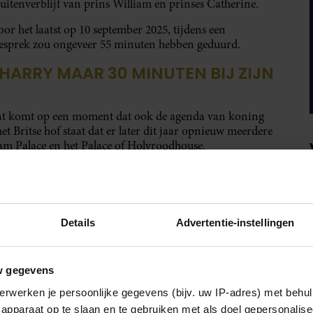
itenverblijf van prins William en prinses Catherine.
or het laatst op 10 september 2025, tijdens een
esprek zou ongeveer 55 minuten hebben geduurd.
 HARRY MAAR 30 MINUTEN BIJ ZIJN
ent komt op een moment dat ook de agenda van koning
het Britse hof staat dat er later dit jaar opnieuw meerdere
am Palace en het Palace of Holyroodhouse.
Details
Advertentie-instellingen
w gegevens
erwerken je persoonlijke gegevens (bijv. uw IP-adres) met behul
apparaat op te slaan en te gebruiken met als doel gepersonalise