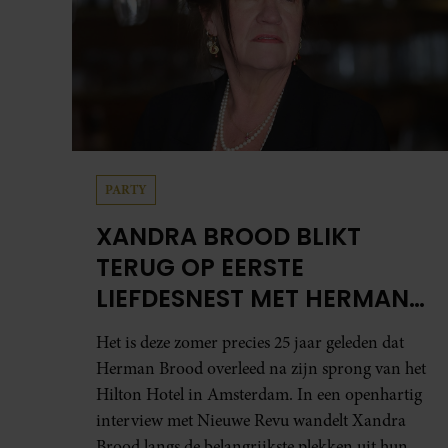
PARTY
XANDRA BROOD BLIKT
TERUG OP EERSTE
LIEFDESNEST MET HERMAN
BROOD: “HIER IS LOLA
Het is deze zomer precies 25 jaar geleden dat
GEBOREN”
Herman Brood overleed na zijn sprong van het
Hilton Hotel in Amsterdam. In een openhartig
interview met Nieuwe Revu wandelt Xandra
Brood langs de belangrijkste plekken uit hun