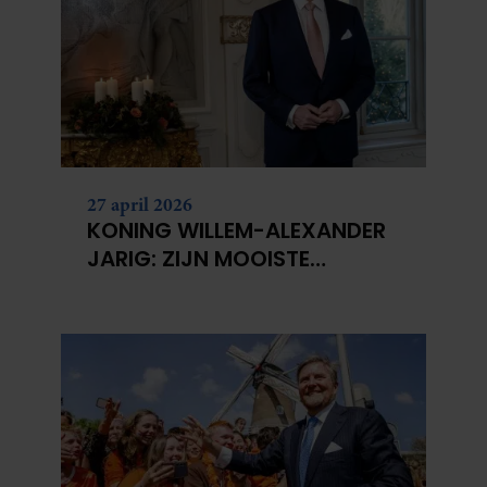
partners kunnen deze gegevens combineren met andere
informatie die u aan ze heeft verstrekt of die ze hebben
verzameld op basis van uw gebruik van hun services. U
gaat akkoord met onze cookies als u onze website blijft
gebruiken.
27 april 2026
KONING WILLEM-ALEXANDER
JARIG: ZIJN MOOISTE
PORTRETTEN DOOR DE JAREN
HEEN