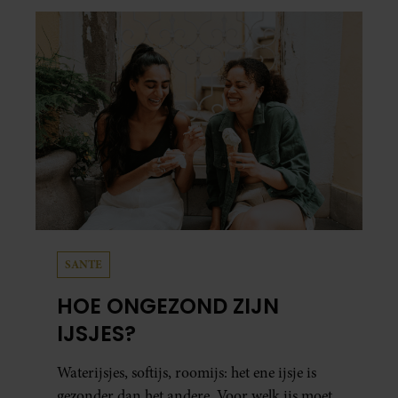
SANTE
HOE ONGEZOND ZIJN
IJSJES?
Waterijsjes, softijs, roomijs: het ene ijsje is
gezonder dan het andere. Voor welk ijs moet