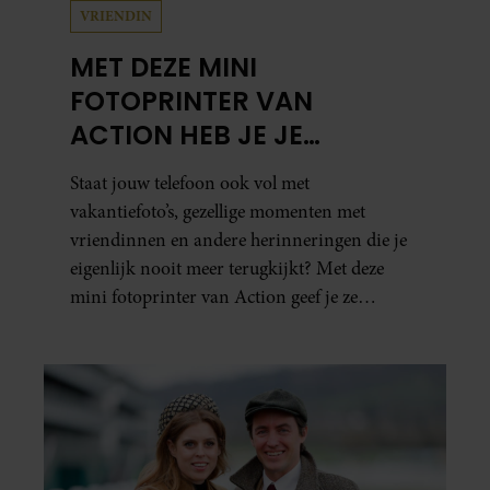
VRIENDIN
MET DEZE MINI
FOTOPRINTER VAN
ACTION HEB JE JE
FAVORIETE FOTO’S BINNEN
Staat jouw telefoon ook vol met
ÉÉN MINUUT IN HANDEN
vakantiefoto’s, gezellige momenten met
vriendinnen en andere herinneringen die je
eigenlijk nooit meer terugkijkt? Met deze
mini fotoprinter van Action geef je ze
eindelijk een plekje buiten je camerarol. En
het leuke: binnen één minuut heb je jouw foto
al in handen.