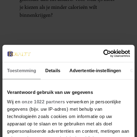
je kiezen als je minder calorieën wilt
binnenkrijgen?
Denise Delgado
Toestemming
Details
Advertentie-instellingen
Ov
Denise is een creatieve freelance journalist sinds
2015. Ze heeft European Studies gestudeerd aan
de Haagse Hogeschool en Journalistiek aan KU
Verantwoord gebruik van uw gegevens
Leuven campus Brussel. Denise is bedreven in
Wij en
onze 1022 partners
verwerken je persoonlijke
het creëren van content en is een enthousiast,
nieuwsgierig en vriendelijk persoon met een
gegevens (bijv. uw IP-adres) met behulp van
enorme wanderlust. Naast haar passie voor
technologieën zoals cookies om informatie op uw
reizen, is ze gek op vechtsport, muziek, wijn en
apparaat op te slaan en te gebruiken met als doel
fietsen in de natuur.
gepersonaliseerde advertenties en content, metingen aan