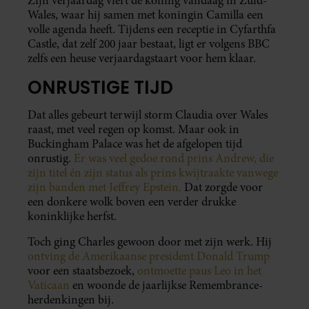
Zijn verjaardag viert de koning vandaag in Zuid-
Wales, waar hij samen met koningin Camilla een
volle agenda heeft. Tijdens een receptie in Cyfarthfa
Castle, dat zelf 200 jaar bestaat, ligt er volgens BBC
zelfs een heuse verjaardagstaart voor hem klaar.
ONRUSTIGE TIJD
Dat alles gebeurt terwijl storm Claudia over Wales
raast, met veel regen op komst. Maar ook in
Buckingham Palace was het de afgelopen tijd
onrustig.
Er was veel gedoe rond prins Andrew, die
zijn titel én zijn status als prins kwijtraakte vanwege
zijn banden met Jeffrey Epstein.
Dat zorgde voor
een donkere wolk boven een verder drukke
koninklijke herfst.
Toch ging Charles gewoon door met zijn werk. Hij
ontving de Amerikaanse president Donald Trump
voor een staatsbezoek,
ontmoette paus Leo in het
Vaticaan
en woonde de jaarlijkse Remembrance-
herdenkingen bij.