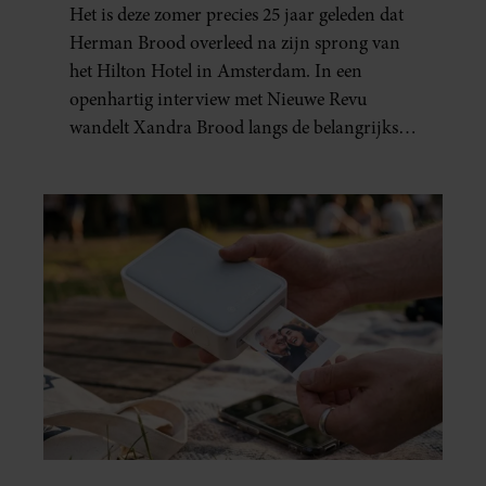
BROOD: “HIER IS LOLA
Het is deze zomer precies 25 jaar geleden dat
GEBOREN”
Herman Brood overleed na zijn sprong van
het Hilton Hotel in Amsterdam. In een
openhartig interview met Nieuwe Revu
wandelt Xandra Brood langs de belangrijkste
plekken uit hun gezamenlijke verleden.
Vooral de woning aan de Lange
Leidsedwarsstraat roept een stortvloed aan
herinneringen op. Daar begon hun leven
samen en werd dochter Lola geboren.