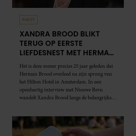
PARTY
XANDRA BROOD BLIKT
TERUG OP EERSTE
LIEFDESNEST MET HERMAN
BROOD: “HIER IS LOLA
Het is deze zomer precies 25 jaar geleden dat
GEBOREN”
Herman Brood overleed na zijn sprong van
het Hilton Hotel in Amsterdam. In een
openhartig interview met Nieuwe Revu
wandelt Xandra Brood langs de belangrijkste
plekken uit hun gezamenlijke verleden.
Vooral de woning aan de Lange
Leidsedwarsstraat roept een stortvloed aan
herinneringen op. Daar begon hun leven