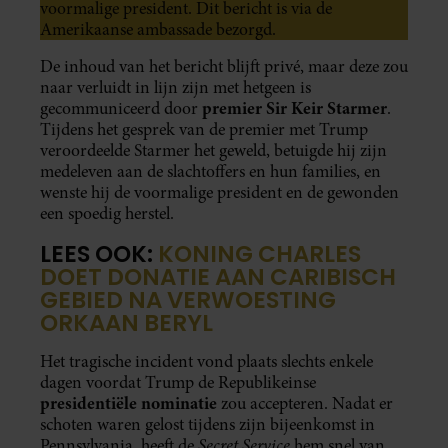
voormalige president. Dit bericht is via de
Amerikaanse ambassade bezorgd.
De inhoud van het bericht blijft privé, maar deze zou
naar verluidt in lijn zijn met hetgeen is
premier Sir Keir Starmer
gecommuniceerd door
.
Tijdens het gesprek van de premier met Trump
veroordeelde Starmer het geweld, betuigde hij zijn
medeleven aan de slachtoffers en hun families, en
wenste hij de voormalige president en de gewonden
een spoedig herstel.
LEES OOK:
KONING CHARLES
DOET DONATIE AAN CARIBISCH
GEBIED NA VERWOESTING
ORKAAN BERYL
Het tragische incident vond plaats slechts enkele
dagen voordat Trump de Republikeinse
presidentiële nominatie
zou accepteren. Nadat er
schoten waren gelost tijdens zijn bijeenkomst in
Secret Service
Pennsylvania, heeft de
hem snel van