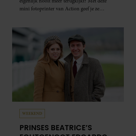
eigenlijk nooit meer terugkijkt? Met deze
mini fotoprinter van Action geef je ze
eindelijk een plekje buiten je camerarol. En
het leuke: binnen één minuut heb je jouw foto
al in handen.
WEEKEND
PRINSES BEATRICE’S