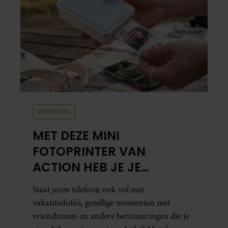
samen en werd dochter Lola geboren.
VRIENDIN
MET DEZE MINI
FOTOPRINTER VAN
ACTION HEB JE JE
FAVORIETE FOTO’S BINNEN
Staat jouw telefoon ook vol met
ÉÉN MINUUT IN HANDEN
vakantiefoto’s, gezellige momenten met
vriendinnen en andere herinneringen die je