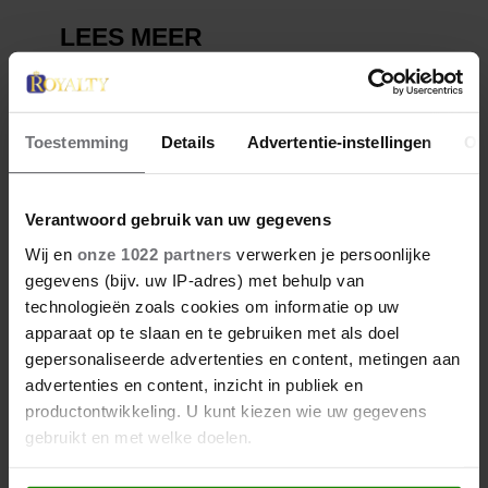
Toestemming
Details
Advertentie-instellingen
Ov
Verantwoord gebruik van uw gegevens
Wij en
onze 1022 partners
verwerken je persoonlijke
gegevens (bijv. uw IP-adres) met behulp van
technologieën zoals cookies om informatie op uw
apparaat op te slaan en te gebruiken met als doel
gepersonaliseerde advertenties en content, metingen aan
advertenties en content, inzicht in publiek en
productontwikkeling. U kunt kiezen wie uw gegevens
gebruikt en met welke doelen.