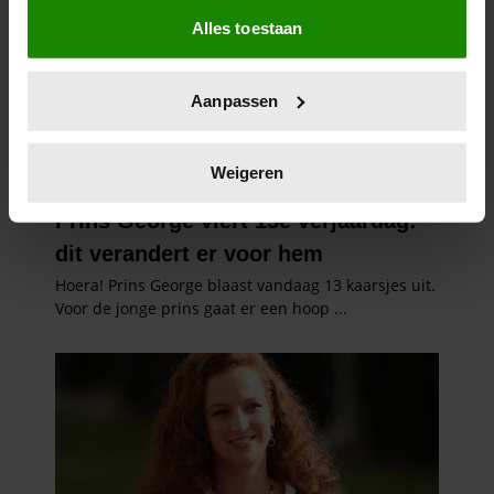
Als u het toestaat, willen we ook graag:
Alles toestaan
Informatie verzamelen over uw geografische
locatie, die tot een paar meter nauwkeurig kan zijn
Uw apparaat identificeren door het actief te
Aanpassen
scannen op specifieke eigenschappen (fingerprinting)
Lees meer over hoe uw persoonlijke gegevens worden
verwerkt en stel uw voorkeuren in het
detailgedeelte
in.
Weigeren
U kunt uw toestemming op elk moment wijzigen of
intrekken in de Cookieverklaring.
We gebruiken cookies om content en advertenties te
personaliseren, om functies voor social media te bieden
en om ons websiteverkeer te analyseren. Ook delen we
informatie over uw gebruik van onze site met onze
partners voor social media, adverteren en analyse. Deze
partners kunnen deze gegevens combineren met andere
informatie die u aan ze heeft verstrekt of die ze hebben
verzameld op basis van uw gebruik van hun services. U
gaat akkoord met onze cookies als u onze website blijft