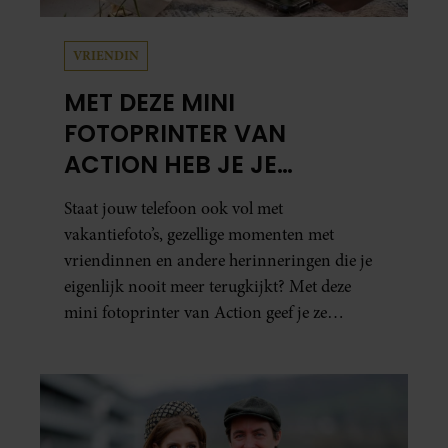
VRIENDIN
MET DEZE MINI
FOTOPRINTER VAN
ACTION HEB JE JE
FAVORIETE FOTO’S BINNEN
Staat jouw telefoon ook vol met
ÉÉN MINUUT IN HANDEN
vakantiefoto’s, gezellige momenten met
vriendinnen en andere herinneringen die je
eigenlijk nooit meer terugkijkt? Met deze
mini fotoprinter van Action geef je ze
eindelijk een plekje buiten je camerarol. En
het leuke: binnen één minuut heb je jouw foto
al in handen.