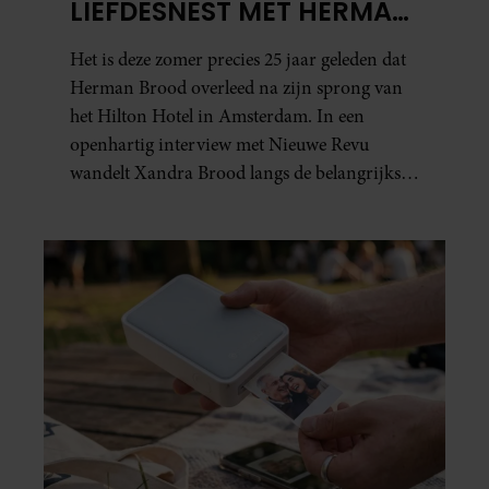
LIEFDESNEST MET HERMAN
BROOD: “HIER IS LOLA
Het is deze zomer precies 25 jaar geleden dat
GEBOREN”
Herman Brood overleed na zijn sprong van
het Hilton Hotel in Amsterdam. In een
openhartig interview met Nieuwe Revu
wandelt Xandra Brood langs de belangrijkste
plekken uit hun gezamenlijke verleden.
Vooral de woning aan de Lange
Leidsedwarsstraat roept een stortvloed aan
herinneringen op. Daar begon hun leven
samen en werd dochter Lola geboren.