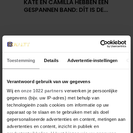
KATE EN CAMILLA HEBBEN EEN
GESPANNEN BAND: DÍT IS DE
REDEN
Toestemming
Details
Advertentie-instellingen
Ov
Verantwoord gebruik van uw gegevens
Wij en
onze 1022 partners
verwerken je persoonlijke
gegevens (bijv. uw IP-adres) met behulp van
technologieën zoals cookies om informatie op uw
apparaat op te slaan en te gebruiken met als doel
gepersonaliseerde advertenties en content, metingen aan
advertenties en content, inzicht in publiek en