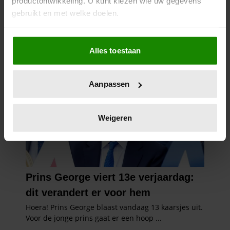
productontwikkeling. U kunt kiezen wie uw gegevens
gebruikt en met welke doelen.
Als u het toestaat, willen we ook graag:
Alles toestaan
Informatie verzamelen over uw geografische
locatie, die tot een paar meter nauwkeurig kan zijn
Uw apparaat identificeren door het actief te
Aanpassen
scannen op specifieke eigenschappen (fingerprinting)
Lees meer over hoe uw persoonlijke gegevens worden
verwerkt en stel uw voorkeuren in het
detailgedeelte
in.
Weigeren
U kunt uw toestemming op elk moment wijzigen of
intrekken in de Cookieverklaring.
We gebruiken cookies om content en advertenties te
personaliseren, om functies voor social media te bieden
en om ons websiteverkeer te analyseren. Ook delen we
informatie over uw gebruik van onze site met onze
partners voor social media, adverteren en analyse. Deze
partners kunnen deze gegevens combineren met andere