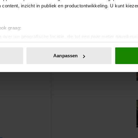
 content, inzicht in publiek en productontwikkeling. U kunt kiez
 ook graag:
 over uw geografische locatie, die tot een paar meter nauwkeuri
eren door het actief te scannen op specifieke eigenschappen (fing
onlijke gegevens worden verwerkt en stel uw voorkeuren in he
Aanpassen
jzigen of intrekken in de Cookieverklaring.
ent en advertenties te personaliseren, om functies voor social
. Ook delen we informatie over uw gebruik van onze site met on
e. Deze partners kunnen deze gegevens combineren met andere i
erzameld op basis van uw gebruik van hun services. U gaat akk
en