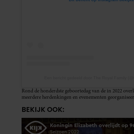
Een bericht gedeeld door The Royal Family (@t
Rond de honderdste geboortedag van de in 2022 over
meerdere herdenkingen en evenementen georganiseer
BEKIJK OOK: