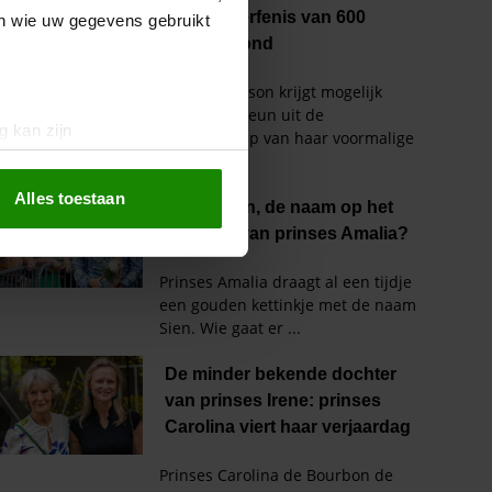
en wie uw gegevens gebruikt
g kan zijn
erprinting)
t
detailgedeelte
in. U kunt uw
Alles toestaan
 media te bieden en om ons
ze partners voor social
nformatie die u aan ze heeft
oord met onze cookies als u