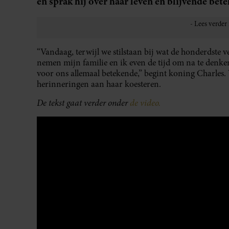
en sprak hij over haar leven en blijvende bete
“Vandaag, terwijl we stilstaan bij wat de honderdste 
nemen mijn familie en ik even de tijd om na te denken 
voor ons allemaal betekende,” begint koning Charles. V
herinneringen aan haar koesteren.
De tekst gaat verder onder
de video.