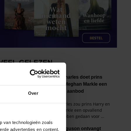
Over
p van technologieën zoals
erde advertenties en content,