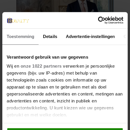
Toestemming
Details
Advertentie-instellingen
Ov
27 april 2026
Verantwoord gebruik van uw gegevens
KONING WILLEM-ALEXANDER
Wij en
onze 1022 partners
verwerken je persoonlijke
JARIG: ZIJN MOOISTE
gegevens (bijv. uw IP-adres) met behulp van
PORTRETTEN DOOR DE JAREN
technologieën zoals cookies om informatie op uw
HEEN
apparaat op te slaan en te gebruiken met als doel
gepersonaliseerde advertenties en content, metingen aan
advertenties en content, inzicht in publiek en
productontwikkeling. U kunt kiezen wie uw gegevens
gebruikt en met welke doelen.
Als u het toestaat, willen we ook graag: