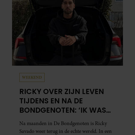
WEEKEND
RICKY OVER ZIJN LEVEN
TIJDENS EN NA DE
BONDGENOTEN: ‘IK WAS
MENTAAL EN FYSIEK
Na maanden in De Bondgenoten is Ricky
UITGEPUT’
Savado weer terug in de echte wereld. In een