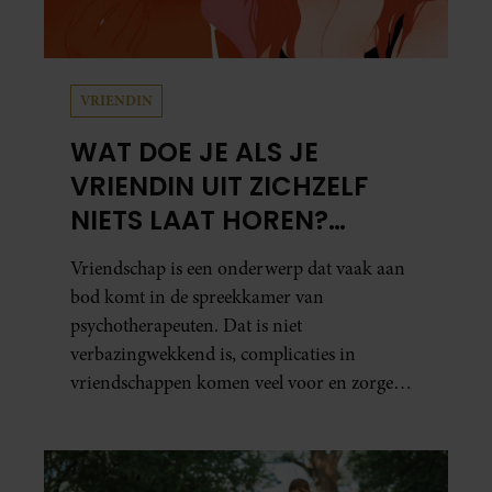
VRIENDIN
WAT DOE JE ALS JE
VRIENDIN UIT ZICHZELF
NIETS LAAT HOREN?
PSYCHOTHERAPEUT
Vriendschap is een onderwerp dat vaak aan
MARTINE GEEFT ADVIES.
bod komt in de spreekkamer van
psychotherapeuten. Dat is niet
verbazingwekkend is, complicaties in
vriendschappen komen veel voor en zorgen
voor veel stress.