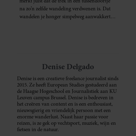
merkt juist dat de trek in een tussendoortje
na zo’n zelfde wandeling verdwenen is. Dat
wandelen je honger simpelweg aanwakkert,
blijkt uit onderzoek een stuk te kort door de
bocht. Er gebeurt iets veel interessanters.
Denise Delgado
Denise is een creatieve freelance journalist sinds
2015. Ze heeft European Studies gestudeerd aan
de Haagse Hogeschool en Journalistiek aan KU
Leuven campus Brussel. Denise is bedreven in
het creëren van content en is een enthousiast,
nieuwsgierig en vriendelijk persoon met een
enorme wanderlust. Naast haar passie voor
reizen, is ze gek op vechtsport, muziek, wijn en
fietsen in de natuur.