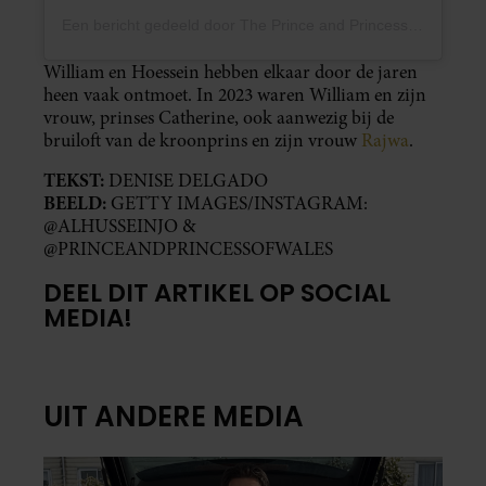
Een bericht gedeeld door The Prince and Princess of Wales (@princeandprincessofwales)
William en Hoessein hebben elkaar door de jaren
heen vaak ontmoet. In 2023 waren William en zijn
vrouw, prinses Catherine, ook aanwezig bij de
bruiloft van de kroonprins en zijn vrouw
Rajwa
.
TEKST:
DENISE DELGADO
BEELD:
GETTY IMAGES/INSTAGRAM:
@ALHUSSEINJO &
@PRINCEANDPRINCESSOFWALES
DEEL DIT ARTIKEL OP SOCIAL
MEDIA!
UIT ANDERE MEDIA