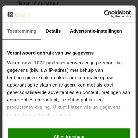
fietsen in de natuur.
Meer van Denise
Toestemming
Details
Advertentie-instellingen
Ov
Verantwoord gebruik van uw gegevens
Wij en
onze 1022 partners
verwerken je persoonlijke
gegevens (bijv. uw IP-adres) met behulp van
technologieën zoals cookies om informatie op uw
apparaat op te slaan en te gebruiken met als doel
gepersonaliseerde advertenties en content, metingen aan
advertenties en content, inzicht in publiek en
28 april 2026
productontwikkeling. U kunt kiezen wie uw gegevens
DÍT ZIJN FAVORIETE
gebruikt en met welke doelen.
RESTAURANTS VAN ELOISE
Als u het toestaat, willen we ook graag:
Alles toestaan
Informatie verzamelen over uw geografische