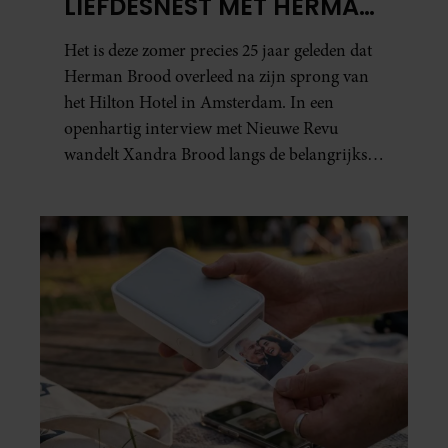
LIEFDESNEST MET HERMAN
BROOD: “HIER IS LOLA
Het is deze zomer precies 25 jaar geleden dat
GEBOREN”
Herman Brood overleed na zijn sprong van
het Hilton Hotel in Amsterdam. In een
openhartig interview met Nieuwe Revu
wandelt Xandra Brood langs de belangrijkste
plekken uit hun gezamenlijke verleden.
Vooral de woning aan de Lange
Leidsedwarsstraat roept een stortvloed aan
herinneringen op. Daar begon hun leven
samen en werd dochter Lola geboren.