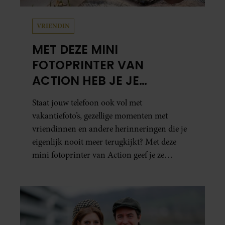
VRIENDIN
MET DEZE MINI
FOTOPRINTER VAN
ACTION HEB JE JE
FAVORIETE FOTO’S BINNEN
Staat jouw telefoon ook vol met
ÉÉN MINUUT IN HANDEN
vakantiefoto’s, gezellige momenten met
vriendinnen en andere herinneringen die je
eigenlijk nooit meer terugkijkt? Met deze
mini fotoprinter van Action geef je ze
eindelijk een plekje buiten je camerarol. En
het leuke: binnen één minuut heb je jouw foto
al in handen.