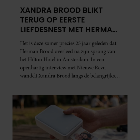
XANDRA BROOD BLIKT
TERUG OP EERSTE
LIEFDESNEST MET HERMAN
BROOD: “HIER IS LOLA
Het is deze zomer precies 25 jaar geleden dat
GEBOREN”
Herman Brood overleed na zijn sprong van
het Hilton Hotel in Amsterdam. In een
openhartig interview met Nieuwe Revu
wandelt Xandra Brood langs de belangrijkste
plekken uit hun gezamenlijke verleden.
Vooral de woning aan de Lange
Leidsedwarsstraat roept een stortvloed aan
herinneringen op. Daar begon hun leven
samen en werd dochter Lola geboren.