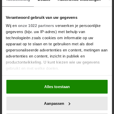
Verantwoord gebruik van uw gegevens
Wij en
onze 1022 partners
verwerken je persoonlijke
gegevens (bijv. uw IP-adres) met behulp van
technologieën zoals cookies om informatie op uw
apparaat op te slaan en te gebruiken met als doel
gepersonaliseerde advertenties en content, metingen aan
advertenties en content, inzicht in publiek en
productontwikkeling. U kunt kiezen wie uw gegevens
gebruikt en met welke doelen.
Als u het toestaat, willen we ook graag:
Alles toestaan
Informatie verzamelen over uw geografische
locatie, die tot een paar meter nauwkeurig kan zijn
Uw apparaat identificeren door het actief te
Aanpassen
scannen op specifieke eigenschappen (fingerprinting)
Lees meer over hoe uw persoonlijke gegevens worden