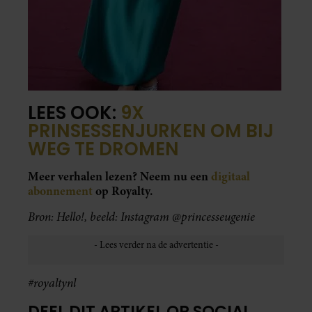
LEES OOK:
9X
PRINSESSENJURKEN OM BIJ
WEG TE DROMEN
Meer verhalen lezen? Neem nu een
digitaal
abonnement
op Royalty.
Bron: Hello!, beeld: Instagram @princesseugenie
#royaltynl
DEEL DIT ARTIKEL OP SOCIAL