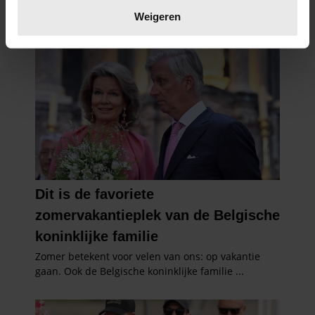
verwerkt en stel uw voorkeuren in het
detailgedeelte
in.
Weigeren
U kunt uw toestemming op elk moment wijzigen of
intrekken in de Cookieverklaring.
We gebruiken cookies om content en advertenties te
personaliseren, om functies voor social media te bieden
en om ons websiteverkeer te analyseren. Ook delen we
informatie over uw gebruik van onze site met onze
partners voor social media, adverteren en analyse. Deze
partners kunnen deze gegevens combineren met andere
informatie die u aan ze heeft verstrekt of die ze hebben
verzameld op basis van uw gebruik van hun services. U
gaat akkoord met onze cookies als u onze website blijft
gebruiken.