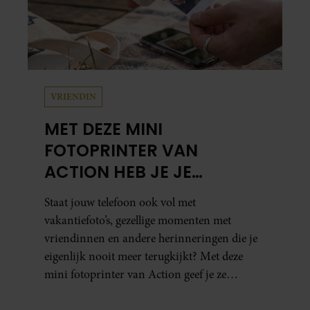
VRIENDIN
MET DEZE MINI
FOTOPRINTER VAN
ACTION HEB JE JE
FAVORIETE FOTO’S BINNEN
Staat jouw telefoon ook vol met
ÉÉN MINUUT IN HANDEN
vakantiefoto’s, gezellige momenten met
vriendinnen en andere herinneringen die je
eigenlijk nooit meer terugkijkt? Met deze
mini fotoprinter van Action geef je ze
eindelijk een plekje buiten je camerarol. En