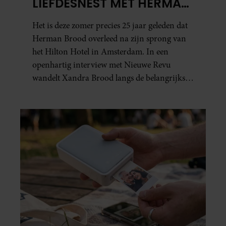
LIEFDESNEST MET HERMAN
BROOD: “HIER IS LOLA
Het is deze zomer precies 25 jaar geleden dat
GEBOREN”
Herman Brood overleed na zijn sprong van
het Hilton Hotel in Amsterdam. In een
openhartig interview met Nieuwe Revu
wandelt Xandra Brood langs de belangrijkste
plekken uit hun gezamenlijke verleden.
Vooral de woning aan de Lange
Leidsedwarsstraat roept een stortvloed aan
herinneringen op. Daar begon hun leven
samen en werd dochter Lola geboren.