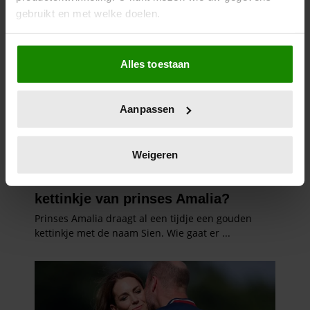
gebruikt en met welke doelen.
Als u het toestaat, willen we ook graag:
Alles toestaan
Informatie verzamelen over uw geografische
locatie, die tot een paar meter nauwkeurig kan zijn
Uw apparaat identificeren door het actief te
Aanpassen
scannen op specifieke eigenschappen (fingerprinting)
Lees meer over hoe uw persoonlijke gegevens worden
verwerkt en stel uw voorkeuren in het
detailgedeelte
in.
Weigeren
U kunt uw toestemming op elk moment wijzigen of
intrekken in de Cookieverklaring.
We gebruiken cookies om content en advertenties te
personaliseren, om functies voor social media te bieden
en om ons websiteverkeer te analyseren. Ook delen we
informatie over uw gebruik van onze site met onze
partners voor social media, adverteren en analyse. Deze
partners kunnen deze gegevens combineren met andere