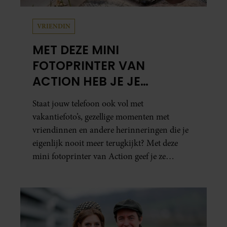
VRIENDIN
MET DEZE MINI
FOTOPRINTER VAN
ACTION HEB JE JE
FAVORIETE FOTO’S BINNEN
Staat jouw telefoon ook vol met
ÉÉN MINUUT IN HANDEN
vakantiefoto’s, gezellige momenten met
vriendinnen en andere herinneringen die je
eigenlijk nooit meer terugkijkt? Met deze
mini fotoprinter van Action geef je ze
eindelijk een plekje buiten je camerarol. En
het leuke: binnen één minuut heb je jouw foto
al in handen.