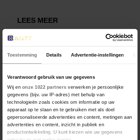
Toestemming
Details
Advertentie-instellingen
Ov
Verantwoord gebruik van uw gegevens
Wij en
onze 1022 partners
verwerken je persoonlijke
gegevens (bijv. uw IP-adres) met behulp van
technologieën zoals cookies om informatie op uw
apparaat op te slaan en te gebruiken met als doel
gepersonaliseerde advertenties en content, metingen aan
advertenties en content, inzicht in publiek en
productontwikkeling. U kunt kiezen wie uw gegevens
gebruikt en met welke doelen.