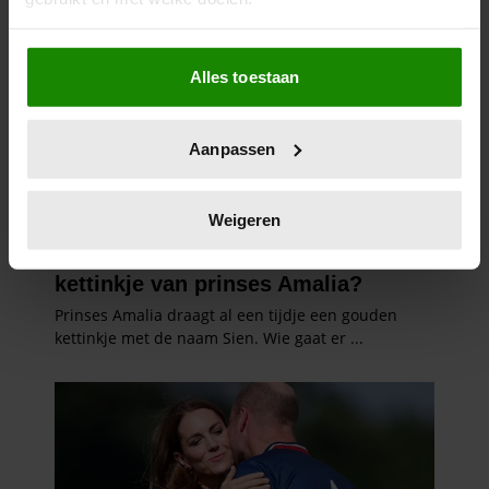
Als u het toestaat, willen we ook graag:
Alles toestaan
Informatie verzamelen over uw geografische
locatie, die tot een paar meter nauwkeurig kan zijn
Uw apparaat identificeren door het actief te
Aanpassen
scannen op specifieke eigenschappen (fingerprinting)
Lees meer over hoe uw persoonlijke gegevens worden
verwerkt en stel uw voorkeuren in het
detailgedeelte
in.
Weigeren
U kunt uw toestemming op elk moment wijzigen of
intrekken in de Cookieverklaring.
We gebruiken cookies om content en advertenties te
personaliseren, om functies voor social media te bieden
en om ons websiteverkeer te analyseren. Ook delen we
informatie over uw gebruik van onze site met onze
partners voor social media, adverteren en analyse. Deze
partners kunnen deze gegevens combineren met andere
informatie die u aan ze heeft verstrekt of die ze hebben