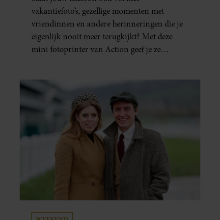
ÉÉN MINUUT IN HANDEN
vakantiefoto’s, gezellige momenten met
vriendinnen en andere herinneringen die je
eigenlijk nooit meer terugkijkt? Met deze
mini fotoprinter van Action geef je ze
eindelijk een plekje buiten je camerarol. En
het leuke: binnen één minuut heb je jouw foto
al in handen.
WEEKEND