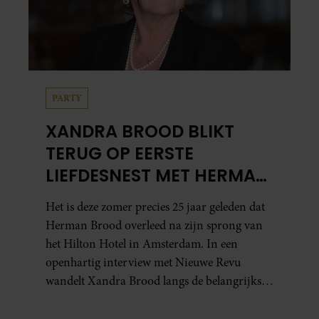
PARTY
XANDRA BROOD BLIKT
TERUG OP EERSTE
LIEFDESNEST MET HERMAN
BROOD: “HIER IS LOLA
Het is deze zomer precies 25 jaar geleden dat
GEBOREN”
Herman Brood overleed na zijn sprong van
het Hilton Hotel in Amsterdam. In een
openhartig interview met Nieuwe Revu
wandelt Xandra Brood langs de belangrijkste
plekken uit hun gezamenlijke verleden.
Vooral de woning aan de Lange