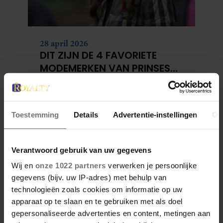
28 april 2026
DIT ZIJN DE 4 FAVORIETE
MODEMERKEN VAN PRINSES
CATHERINE
Toestemming
Details
Advertentie-instellingen
Ov
Verantwoord gebruik van uw gegevens
Wij en
onze 1022 partners
verwerken je persoonlijke
gegevens (bijv. uw IP-adres) met behulp van
technologieën zoals cookies om informatie op uw
apparaat op te slaan en te gebruiken met als doel
23 april 2026
gepersonaliseerde advertenties en content, metingen aan