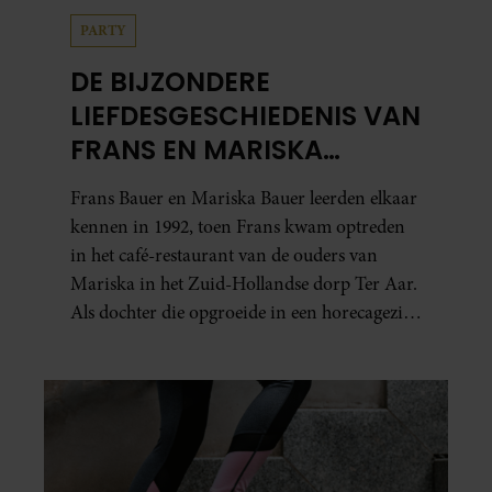
PARTY
DE BIJZONDERE
LIEFDESGESCHIEDENIS VAN
FRANS EN MARISKA
BAUER: OOK IN BED
Frans Bauer en Mariska Bauer leerden elkaar
ELKAARS EERSTE
kennen in 1992, toen Frans kwam optreden
in het café-restaurant van de ouders van
Mariska in het Zuid-Hollandse dorp Ter Aar.
Als dochter die opgroeide in een horecagezin
hielp Mariska vaak mee in de bediening.