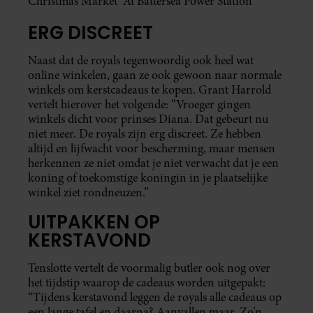
Christmas Market’ At Battersea Power Station
ERG DISCREET
Naast dat de royals tegenwoordig ook heel wat
online winkelen, gaan ze ook gewoon naar normale
winkels om kerstcadeaus te kopen. Grant Harrold
vertelt hierover het volgende: “Vroeger gingen
winkels dicht voor prinses Diana. Dat gebeurt nu
niet meer. De royals zijn erg discreet. Ze hebben
altijd en lijfwacht voor bescherming, maar mensen
herkennen ze niet omdat je niet verwacht dat je een
koning of toekomstige koningin in je plaatselijke
winkel ziet rondneuzen.”
UITPAKKEN OP
KERSTAVOND
Tenslotte vertelt de voormalig butler ook nog over
het tijdstip waarop de cadeaus worden uitgepakt:
“Tijdens kerstavond leggen de royals alle cadeaus op
een lange tafel en daarna? Aanvallen maar. Zo’n