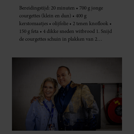
JE METEEN MAKEN
Bereidingstijd: 20 minuten • 700 g jonge
courgettes (klein en dun) • 400 g
kerstomaatjes • olijfolie • 2 tenen knoflook •
150 g feta • 4 dikke sneden witbrood 1. Snijd
de courgettes schuin in plakken van 2
centimeter dik. Halveer de tomaatjes. Pel en
hak de knoflook. 2. Verhit een scheut olie
in…