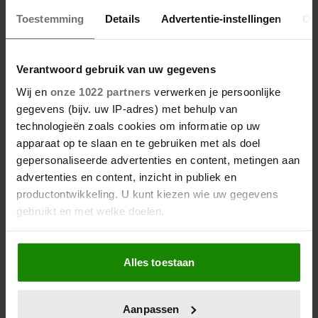
Toestemming
Details
Advertentie-instellingen
Ov
28 april 2026
DIT ZIJN DE 4 FAVORIETE
Verantwoord gebruik van uw gegevens
MODEMERKEN VAN PRINSES
CATHERINE
Wij en
onze 1022 partners
verwerken je persoonlijke
gegevens (bijv. uw IP-adres) met behulp van
technologieën zoals cookies om informatie op uw
apparaat op te slaan en te gebruiken met als doel
gepersonaliseerde advertenties en content, metingen aan
advertenties en content, inzicht in publiek en
productontwikkeling. U kunt kiezen wie uw gegevens
gebruikt en met welke doelen.
Als u het toestaat, willen we ook graag:
Alles toestaan
Informatie verzamelen over uw geografische
23 april 2026
locatie, die tot een paar meter nauwkeurig kan zijn
KATE EN CAMILLA HEBBEN EEN
Uw apparaat identificeren door het actief te
Aanpassen
GESPANNEN BAND: DÍT IS DE
scannen op specifieke eigenschappen (fingerprinting)