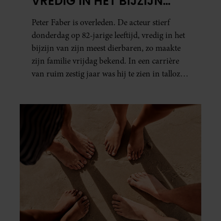
VREDIG IN HET BIJZIJN
VAN ZIJN MEEST
Peter Faber is overleden. De acteur stierf
DIERBAREN
donderdag op 82-jarige leeftijd, vredig in het
bijzijn van zijn meest dierbaren, zo maakte
zijn familie vrijdag bekend. In een carrière
van ruim zestig jaar was hij te zien in talloze
films, tv-series en theaterproducties.