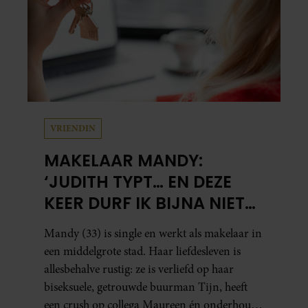
VRIENDIN
MAKELAAR MANDY:
‘JUDITH TYPT… EN DEZE
KEER DURF IK BIJNA NIET
TE LEZEN WAT ER KOMT’
Mandy (33) is single en werkt als makelaar in
een middelgrote stad. Haar liefdesleven is
allesbehalve rustig: ze is verliefd op haar
biseksuele, getrouwde buurman Tijn, heeft
een crush op collega Maureen én onderhoudt