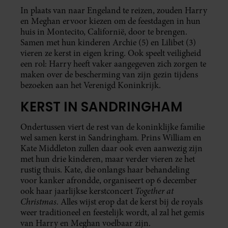
In plaats van naar Engeland te reizen, zouden Harry
en Meghan ervoor kiezen om de feestdagen in hun
huis in Montecito, Californië, door te brengen.
Samen met hun kinderen Archie (5) en Lilibet (3)
vieren ze kerst in eigen kring. Ook speelt veiligheid
een rol: Harry heeft vaker aangegeven zich zorgen te
maken over de bescherming van zijn gezin tijdens
bezoeken aan het Verenigd Koninkrijk.
KERST IN SANDRINGHAM
Ondertussen viert de rest van de koninklijke familie
wel samen kerst in Sandringham. Prins William en
Kate Middleton zullen daar ook even aanwezig zijn
met hun drie kinderen, maar verder vieren ze het
rustig thuis. Kate, die onlangs haar behandeling
voor kanker afrondde, organiseert op 6 december
Together at
ook haar jaarlijkse kerstconcert
Christmas
. Alles wijst erop dat de kerst bij de royals
weer traditioneel en feestelijk wordt, al zal het gemis
van Harry en Meghan voelbaar zijn.