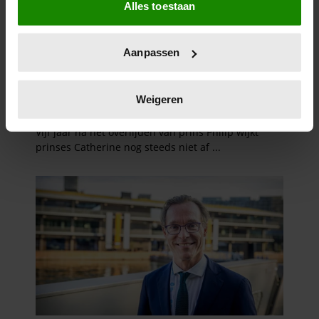
Alles toestaan
Informatie verzamelen over uw geografische
locatie, die tot een paar meter nauwkeurig kan zijn
Uw apparaat identificeren door het actief te
Aanpassen
scannen op specifieke eigenschappen (fingerprinting)
Lees meer over hoe uw persoonlijke gegevens worden
verwerkt en stel uw voorkeuren in het
detailgedeelte
in.
Weigeren
U kunt uw toestemming op elk moment wijzigen of
intrekken in de Cookieverklaring.
We gebruiken cookies om content en advertenties te
personaliseren, om functies voor social media te bieden
en om ons websiteverkeer te analyseren. Ook delen we
informatie over uw gebruik van onze site met onze
partners voor social media, adverteren en analyse. Deze
partners kunnen deze gegevens combineren met andere
informatie die u aan ze heeft verstrekt of die ze hebben
verzameld op basis van uw gebruik van hun services. U
gaat akkoord met onze cookies als u onze website blijft
gebruiken.