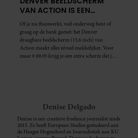
DENVER BEELDSCHERM
VAN ACTION IS EEN
GAMECHANGER VOOR
Of je nu thuiswerkt, veel onderweg bent of
THUISWERKERS ÉN BINGE-
graag op de bank gamet: het Denver
WATCHERS
draagbare beeldscherm (15,6 inch) van
Action maakt alles zóveel makkelijker. Voor
maar € 69,95 krijg je een extra scherm dat je
letterlijk overal mee naartoe kunt nemen…
en dat is in tijden van hybride werken echt
geen overbodige luxe.
Denise Delgado
Denise is een creatieve freelance journalist sinds
2015. Ze heeft European Studies gestudeerd aan
de Haagse Hogeschool en Journalistiek aan KU