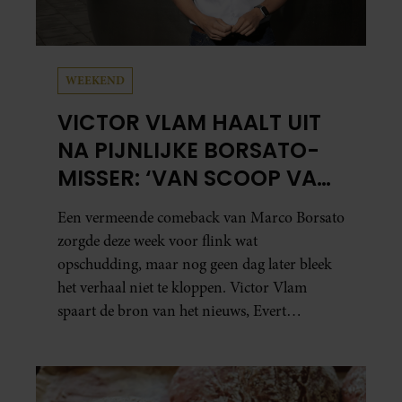
WEEKEND
VICTOR VLAM HAALT UIT
NA PIJNLIJKE BORSATO-
MISSER: ‘VAN SCOOP VAN
HET JAAR NAAR ZEPERD
Een vermeende comeback van Marco Borsato
VAN HET JAAR’
zorgde deze week voor flink wat
opschudding, maar nog geen dag later bleek
het verhaal niet te kloppen. Victor Vlam
spaart de bron van het nieuws, Evert
Santegoeds, vervolgens bepaald niet.