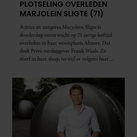
PLOTSELING OVERLEDEN
MARJOLEIN SLIGTE (71)
Actrice en zangeres Marjolein Sligte is
donderdag onverwacht op 71-jarige leeftijd
overleden in haar woonplaats Almere. Dat
deelt Privé-verslaggever Frank Waals. Ze
stierf in haar slaap, terwijl er volgens haar
familie geen signalen waren dat haar
gezondheid achteruitging.