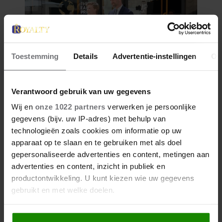
Toestemming
Details
Advertentie-instellingen
Ov
Verantwoord gebruik van uw gegevens
Wij en
onze 1022 partners
verwerken je persoonlijke
gegevens (bijv. uw IP-adres) met behulp van
technologieën zoals cookies om informatie op uw
apparaat op te slaan en te gebruiken met als doel
gepersonaliseerde advertenties en content, metingen aan
advertenties en content, inzicht in publiek en
productontwikkeling. U kunt kiezen wie uw gegevens
gebruikt en met welke doelen.
Als u het toestaat, willen we ook graag: