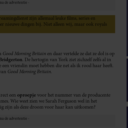
amingdienst zijn allemaal leuke films, series en
r nieuwe dingen bij. Niet alleen wij, maar ook royals
Good Morning Britain
ma
en daar vertelde ze dat ze dol is op
Bridgerton
. De hertogin van York ziet zichzelf zelfs al in
e een vriendin moet hebben die net als ik rood haar heeft.
Good Morning Britain.
 van
oproepje
direct een
voor het nummer van de producente
imes. Wie weet zien we Sarah Ferguson wel in het
dig zijn als deze droom voor haar kan uitkomen?