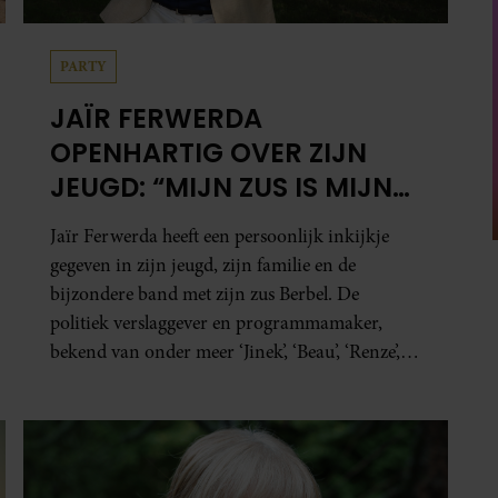
PARTY
JAÏR FERWERDA
OPENHARTIG OVER ZIJN
JEUGD: “MIJN ZUS IS MIJN
MORELE KOMPAS”
Jaïr Ferwerda heeft een persoonlijk inkijkje
gegeven in zijn jeugd, zijn familie en de
bijzondere band met zijn zus Berbel. De
politiek verslaggever en programmamaker,
bekend van onder meer ‘Jinek’, ‘Beau’, ‘Renze’,
‘Humberto’ en ‘RTL Tonight’, vertelt dat juist
zijn opvoeding de basis vormde voor zijn
carrière. Nog altijd kan hij voor advies bij zijn
zus terecht.