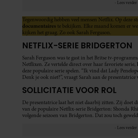
Tegenwoordig hebben veel mensen Netflix. Op deze stre
documentaires
te bekijken. Elke maand komen er wee
kijken het graag. Zo ook Sarah Ferguson.
NETFLIX-SERIE BRIDGERTON
Sarah Ferguson was te gast in het Britse tv-program
Netflixen. Ze vertelde direct over haar favoriete serie,
deze populaire serie spelen. “Ik vind dat Lady Penelop
Denk je ook niet?”, vraagt Sarah aan de presentatrice
SOLLICITATIE VOOR ROL
De presentatrice laat het niet daarbij zitten. Zij doet 
van de populaire Netflix-serie Bridgerton: Shonda Rh
volgende seizoen van Bridgerton. Dat zou toch gewel