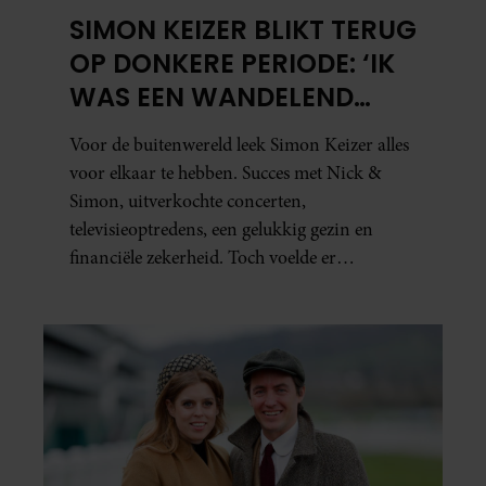
SIMON KEIZER BLIKT TERUG
OP DONKERE PERIODE: ‘IK
WAS EEN WANDELEND
HOOFD’
Voor de buitenwereld leek Simon Keizer alles
voor elkaar te hebben. Succes met Nick &
Simon, uitverkochte concerten,
televisieoptredens, een gelukkig gezin en
financiële zekerheid. Toch voelde er
vanbinnen al jaren iets niet goed. In een
openhartig interview met ‘MAX Magazine’
vertelt de zanger dat hij lange tijd vooral
overleefde en steeds verder van zijn gevoel
verwijderd raakte.