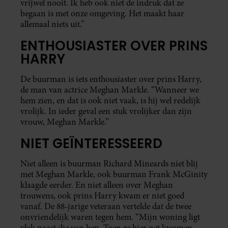
vrijwel nooit. Ik heb ook niet de indruk dat ze
begaan is met onze omgeving. Het maakt haar
allemaal niets uit.”
ENTHOUSIASTER OVER PRINS
HARRY
De buurman is iets enthousiaster over prins Harry,
de man van actrice Meghan Markle. “Wanneer we
hem zien, en dat is ook niet vaak, is hij wel redelijk
vrolijk. In ieder geval een stuk vrolijker dan zijn
vrouw, Meghan Markle.”
NIET GEÏNTERESSEERD
Niet alleen is buurman Richard Mineards niet blij
met Meghan Markle, ook buurman Frank McGinity
klaagde eerder. En niet alleen over Meghan
trouwens, ook prins Harry kwam er niet goed
vanaf. De 88-jarige veteraan vertelde dat de twee
onvriendelijk waren tegen hem. “Mijn woning ligt
vlak naast die van hen. Toen ze hier net kwamen