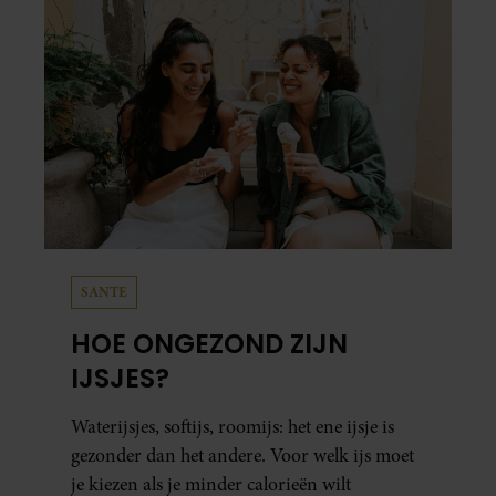
SANTE
HOE ONGEZOND ZIJN
IJSJES?
Waterijsjes, softijs, roomijs: het ene ijsje is
gezonder dan het andere. Voor welk ijs moet
je kiezen als je minder calorieën wilt