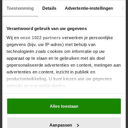
Toestemming
Details
Advertentie-instellingen
Ov
Verantwoord gebruik van uw gegevens
28 april 2026
DIT ZIJN DE 4 FAVORIETE
Wij en
onze 1022 partners
verwerken je persoonlijke
gegevens (bijv. uw IP-adres) met behulp van
MODEMERKEN VAN PRINSES
technologieën zoals cookies om informatie op uw
CATHERINE
apparaat op te slaan en te gebruiken met als doel
gepersonaliseerde advertenties en content, metingen aan
advertenties en content, inzicht in publiek en
productontwikkeling. U kunt kiezen wie uw gegevens
gebruikt en met welke doelen.
Als u het toestaat, willen we ook graag:
Alles toestaan
Informatie verzamelen over uw geografische
locatie, die tot een paar meter nauwkeurig kan zijn
Uw apparaat identificeren door het actief te
Aanpassen
scannen op specifieke eigenschappen (fingerprinting)