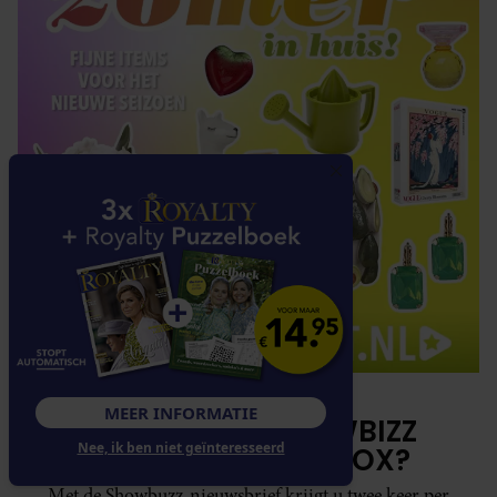
MEER INFORMATIE
HET LAATSTE SHOWBIZZ
Nee, ik ben niet geïnteresseerd
NIEUWS IN UW INBOX?
Met de Showbuzz-nieuwsbrief krijgt u twee keer per