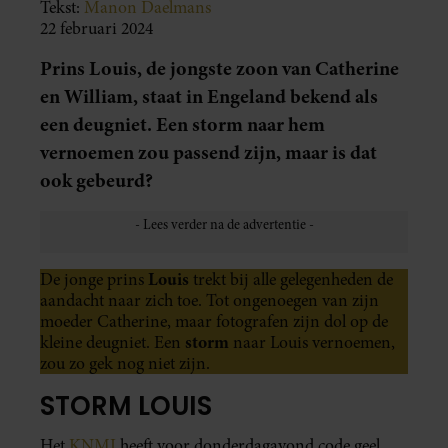
Tekst:
Manon Daelmans
22 februari 2024
Prins Louis, de jongste zoon van Catherine
en William, staat in Engeland bekend als
een deugniet. Een storm naar hem
vernoemen zou passend zijn, maar is dat
ook gebeurd?
Louis
De jonge prins
trekt bij alle gelegenheden de
aandacht naar zich toe. Tot ongenoegen van zijn
moeder Catherine, maar fotografen zijn dol op de
storm
kleine deugniet. Een
naar Louis vernoemen,
zou zo gek nog niet zijn.
STORM LOUIS
Het
KNMI
heeft voor donderdagavond code geel