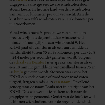
uitgegeven vanwege zeer zware windstoten door
storm Louis
. In het hele land worden windstoten
van ruim 80 kilometer per uur verwacht. Aan de
kust kunnen zelfs windstoten van 110 kilometer per
uur voorkomen.
Vanaf windkracht 9 spreken we van storm, om
precies te zijn als de gemiddelde windsnelheid
minstens 1 uur gelijk is aan windkracht 9. Het
KNMI gaat uit van storm als een uurgemiddelde
windsnelheid tussen 75 en 88 kilometer per uur (20,8
– 24,4 meter per seconde) gemeten wordt. Volgens
de
schaal van Beaufort
is er sprake van storm als er
een 10 minuut gemiddelde windsnelheid tussen 75 en
88
km/u
gemeten wordt. Stormen waarvoor het
KNMI een code oranje of rood voor windstoten
een naam
uitgeeft, krijgen sinds 2019
. Opvallend
Louis
genoeg staat de naam
niet in het rijtje van het
KNMI. Dus wie weet, is ie stiekem toch naar de
grappige prins genoemd. Geniet van de foto’s terwijl
je binnen zit, schuilend voor de regen en de wind.