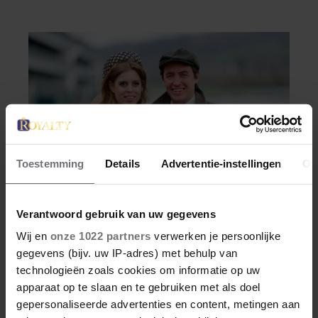
vanbinnen al jaren iets niet goed. In een
openhartig interview met ‘MAX Magazine’
vertelt de zanger dat hij lange tijd vooral
overleefde en steeds verder van zijn gevoel
verwijderd raakte.
Toestemming
Details
Advertentie-instellingen
Ov
Verantwoord gebruik van uw gegevens
WEEKEND
Wij en
onze 1022 partners
verwerken je persoonlijke
gegevens (bijv. uw IP-adres) met behulp van
PRINSES BEATRICE’S
technologieën zoals cookies om informatie op uw
ECHTGENOOT EDOARDO
apparaat op te slaan en te gebruiken met als doel
gepersonaliseerde advertenties en content, metingen aan
ONTKENT