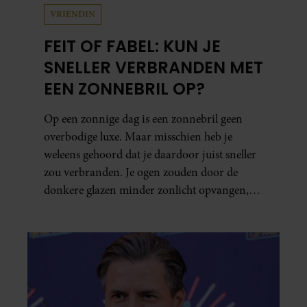
VRIENDIN
FEIT OF FABEL: KUN JE
SNELLER VERBRANDEN MET
EEN ZONNEBRIL OP?
Op een zonnige dag is een zonnebril geen
overbodige luxe. Maar misschien heb je
weleens gehoord dat je daardoor juist sneller
zou verbranden. Je ogen zouden door de
donkere glazen minder zonlicht opvangen,
waardoor je lichaam anders reageert op de
zon. Klinkt ergens logisch, maar klopt het
ook echt? Wij zoeken uit hoe het zit.