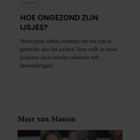
SANTE
partners kunnen deze gegevens combineren met andere
informatie die u aan ze heeft verstrekt of die ze hebben
HOE ONGEZOND ZIJN
verzameld op basis van uw gebruik van hun services. U
IJSJES?
gaat akkoord met onze cookies als u onze website blijft
gebruiken.
Waterijsjes, softijs, roomijs: het ene ijsje is
gezonder dan het andere. Voor welk ijs moet
je kiezen als je minder calorieën wilt
binnenkrijgen?
Meer van Manon