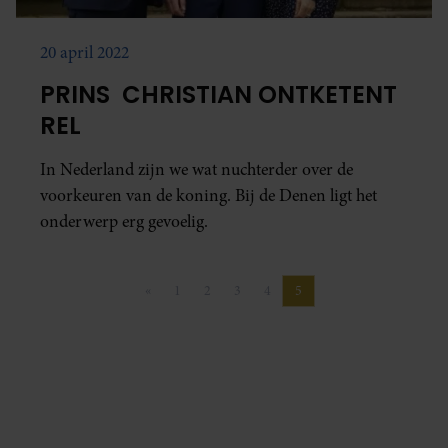
20 april 2022
PRINS CHRISTIAN ONTKETENT
REL
In Nederland zijn we wat nuchterder over de
voorkeuren van de koning. Bij de Denen ligt het
onderwerp erg gevoelig.
«
1
2
3
4
5
Vorige pagina
Pagina
Pagina
Pagina
Pagina
Pagina