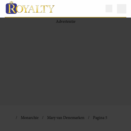
Monarchie
Mary van Denemarken
Pagina 5