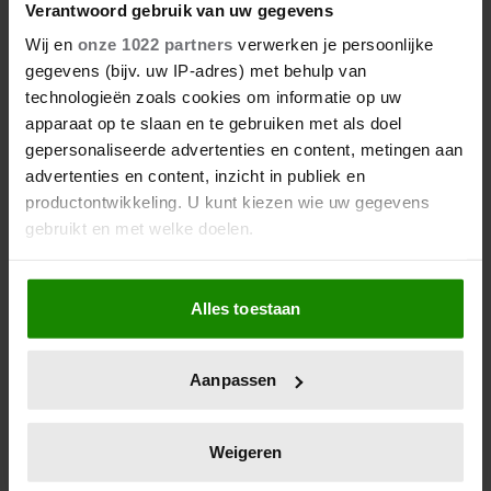
Verantwoord gebruik van uw gegevens
Wij en
onze 1022 partners
verwerken je persoonlijke
gegevens (bijv. uw IP-adres) met behulp van
technologieën zoals cookies om informatie op uw
apparaat op te slaan en te gebruiken met als doel
gepersonaliseerde advertenties en content, metingen aan
17 mei 2022
advertenties en content, inzicht in publiek en
productontwikkeling. U kunt kiezen wie uw gegevens
KROONPRINSES MARY IN
gebruikt en met welke doelen.
DEENSE KINDERHOOFDSTAD
Als u het toestaat, willen we ook graag:
Billund is al tien jaar Kinderhoofdstad van
Alles toestaan
Informatie verzamelen over uw geografische
Denemarken, en dat werd uiteraard gevierd.
locatie, die tot een paar meter nauwkeurig kan zijn
Uw apparaat identificeren door het actief te
Aanpassen
scannen op specifieke eigenschappen (fingerprinting)
Lees meer over hoe uw persoonlijke gegevens worden
verwerkt en stel uw voorkeuren in het
detailgedeelte
in.
Weigeren
U kunt uw toestemming op elk moment wijzigen of