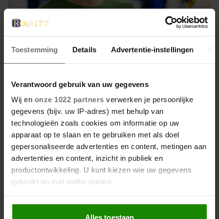
Toestemming
Details
Advertentie-instellingen
Ov
12 februari 2026
MÁXIMA OPENT
Verantwoord gebruik van uw gegevens
INTERNATIONAAL JAAR VAN
Wij en
onze 1022 partners
verwerken je persoonlijke
DE VRIJWILLIGER MET LAATSTE
gegevens (bijv. uw IP-adres) met behulp van
PUZZELSTUK
technologieën zoals cookies om informatie op uw
Koningin Máxima heeft donderdag in de
apparaat op te slaan en te gebruiken met als doel
Stadsschouwburg in Utrecht het Internationaal Jaar
gepersonaliseerde advertenties en content, metingen aan
van de Vrijwilliger geopend. Dat deed ze op een
advertenties en content, inzicht in publiek en
speelse manier: door samen met Vrijwilligerswerk
productontwikkeling. U kunt kiezen wie uw gegevens
Nederland het laatste puzzelstuk te plaatsen, waarna
gebruikt en met welke doelen.
de openingsboodschap zichtbaar werd.
Als u het toestaat, willen we ook graag:
Alles toestaan
Informatie verzamelen over uw geografische