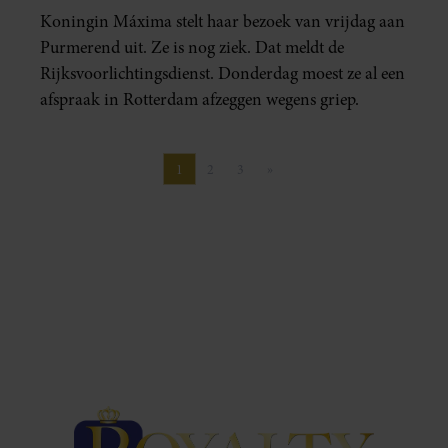
Koningin Máxima stelt haar bezoek van vrijdag aan
Purmerend uit. Ze is nog ziek. Dat meldt de
Rijksvoorlichtingsdienst. Donderdag moest ze al een
afspraak in Rotterdam afzeggen wegens griep.
1
2
3
»
Pagina
Pagina
Pagina
Volgende pagina