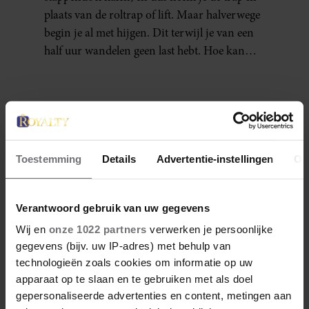
plaats van de roltrap of lift. Maar halverwege
begin je al met hijgen. Dit terwijl je van een
half uur wandelen geen last hebt. Hoe kan
dat?
Denise Delgado
Toestemming
Details
Advertentie-instellingen
Ov
Denise is een creatieve freelance journalist sinds
2015. Ze heeft European Studies gestudeerd aan
Verantwoord gebruik van uw gegevens
de Haagse Hogeschool en Journalistiek aan KU
Wij en
onze 1022 partners
verwerken je persoonlijke
Leuven campus Brussel. Denise is bedreven in
gegevens (bijv. uw IP-adres) met behulp van
het creëren van content en is een enthousiast,
nieuwsgierig en vriendelijk persoon met een
technologieën zoals cookies om informatie op uw
enorme wanderlust. Naast haar passie voor
apparaat op te slaan en te gebruiken met als doel
reizen, is ze gek op vechtsport, muziek, wijn en
gepersonaliseerde advertenties en content, metingen aan
fietsen in de natuur.