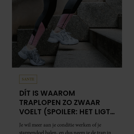
SANTE
DÍT IS WAAROM
TRAPLOPEN ZO ZWAAR
VOELT (SPOILER: HET LIGT
NIET AAN JE CONDITIE)
Je wil meer aan je conditie werken of je
stappendoel halen, en dus neem je de trap in