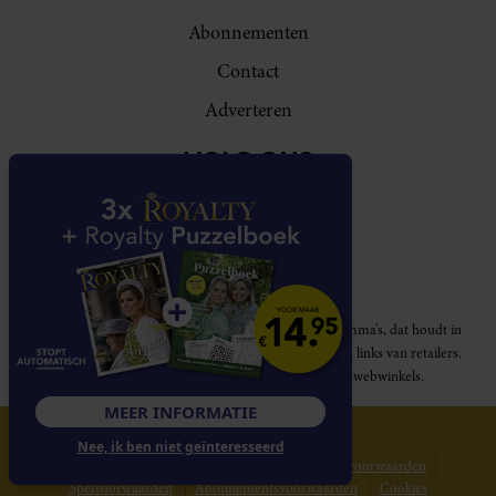
Abonnementen
Contact
Adverteren
VOLG ONS
Royalty participeert in diverse affiliate marketing programma’s, dat houdt in
dat Royalty commissies ontvangt voor aankopen middels links van retailers.
Deze website wordt niet gesponsord door de genoemde webwinkels.
MEER INFORMATIE
© 2026 Royalty Online
Nee, ik ben niet geïnteresseerd
Privacy statement
Disclaimer
Gebruikersvoorwaarden
Spelvoorwaarden
Abonnementsvoorwaarden
Cookies