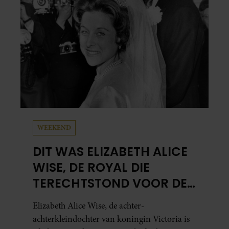
WEEKEND
DIT WAS ELIZABETH ALICE
WISE, DE ROYAL DIE
TERECHTSTOND VOOR DE
DOOD VAN HAAR BABY
Elizabeth Alice Wise, de achter-
achterkleindochter van koningin Victoria is