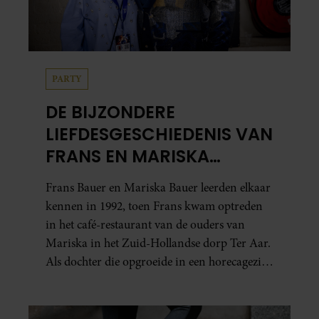
PARTY
DE BIJZONDERE
LIEFDESGESCHIEDENIS VAN
FRANS EN MARISKA
BAUER: OOK IN BED
Frans Bauer en Mariska Bauer leerden elkaar
ELKAARS EERSTE
kennen in 1992, toen Frans kwam optreden
in het café-restaurant van de ouders van
Mariska in het Zuid-Hollandse dorp Ter Aar.
Als dochter die opgroeide in een horecagezin
hielp Mariska vaak mee in de bediening.