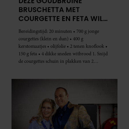
DEZE GOUDBRUINE
BRUSCHETTA MET
COURGETTE EN FETA WIL
JE METEEN MAKEN
Bereidingstijd: 20 minuten • 700 g jonge
courgettes (klein en dun) • 400 g
kerstomaatjes • olijfolie • 2 tenen knoflook •
150 g feta • 4 dikke sneden witbrood 1. Snijd
de courgettes schuin in plakken van 2
centimeter dik. Halveer de tomaatjes. Pel en
hak de knoflook. 2. Verhit een scheut olie
in…