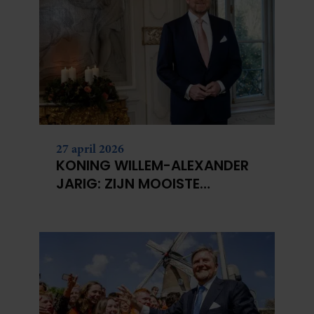
partners kunnen deze gegevens combineren met andere
informatie die u aan ze heeft verstrekt of die ze hebben
verzameld op basis van uw gebruik van hun services. U
gaat akkoord met onze cookies als u onze website blijft
gebruiken.
27 april 2026
KONING WILLEM-ALEXANDER
JARIG: ZIJN MOOISTE
PORTRETTEN DOOR DE JAREN
HEEN