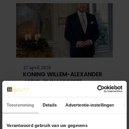
27 april 2026
KONING WILLEM-ALEXANDER
JARIG: ZIJN MOOISTE
PORTRETTEN DOOR DE JAREN
HEEN
Toestemming
Details
Advertentie-instellingen
Ov
Verantwoord gebruik van uw gegevens