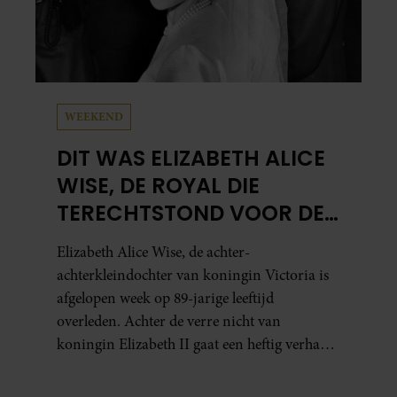
WEEKEND
DIT WAS ELIZABETH ALICE
WISE, DE ROYAL DIE
TERECHTSTOND VOOR DE
DOOD VAN HAAR BABY
Elizabeth Alice Wise, de achter-
achterkleindochter van koningin Victoria is
afgelopen week op 89-jarige leeftijd
overleden. Achter de verre nicht van
koningin Elizabeth II gaat een heftig verhaal
schuil. Zo zag haar leven eruit.