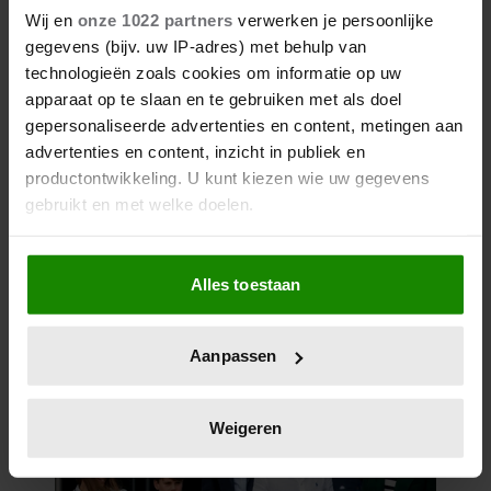
Wij en
onze 1022 partners
verwerken je persoonlijke
gegevens (bijv. uw IP-adres) met behulp van
technologieën zoals cookies om informatie op uw
apparaat op te slaan en te gebruiken met als doel
gepersonaliseerde advertenties en content, metingen aan
27 april 2026
advertenties en content, inzicht in publiek en
DOKKUM PAKT UIT VOOR
productontwikkeling. U kunt kiezen wie uw gegevens
KONINGSPAAR TIJDENS
gebruikt en met welke doelen.
KONINGSDAG 2026
Als u het toestaat, willen we ook graag:
Alles toestaan
Informatie verzamelen over uw geografische
locatie, die tot een paar meter nauwkeurig kan zijn
Uw apparaat identificeren door het actief te
Aanpassen
scannen op specifieke eigenschappen (fingerprinting)
Lees meer over hoe uw persoonlijke gegevens worden
verwerkt en stel uw voorkeuren in het
detailgedeelte
in.
Weigeren
U kunt uw toestemming op elk moment wijzigen of
intrekken in de Cookieverklaring.