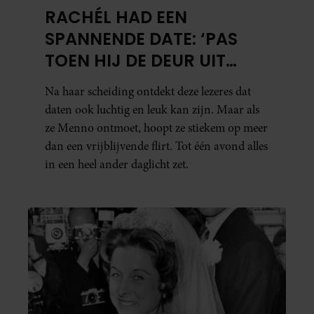
RACHÉL HAD EEN
SPANNENDE DATE: ‘PAS
TOEN HIJ DE DEUR UIT
WAS, BESEFTE IK WAT ER
Na haar scheiding ontdekt deze lezeres dat
ECHT WAS GEBEURD’
daten ook luchtig en leuk kan zijn. Maar als
ze Menno ontmoet, hoopt ze stiekem op meer
dan een vrijblijvende flirt. Tot één avond alles
in een heel ander daglicht zet.