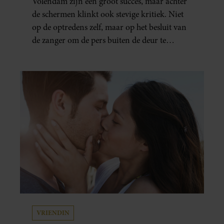
Volendam zijn een groot succes, maar achter
de schermen klinkt ook stevige kritiek. Niet
op de optredens zelf, maar op het besluit van
de zanger om de pers buiten de deur te
houden. Tijdens de uitzending van
‘Shownieuws’ uitten verschillende
entertainmentjournalisten hun teleurstelling.
Volgens hen is Jan Smit de afgelopen jaren
steeds moeilijker bereikbaar geworden en
gunt hij de media nauwelijks nog interviews.
VRIENDIN