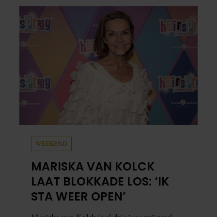
media deelt Sylvie Meis prachtige foto’s van de
zonovergoten bestemming én vertelt ze hoe
bijzonder de reis voor haar is geweest.
WEEKEND
MARISKA VAN KOLCK
LAAT BLOKKADE LOS: ‘IK
STA WEER OPEN’