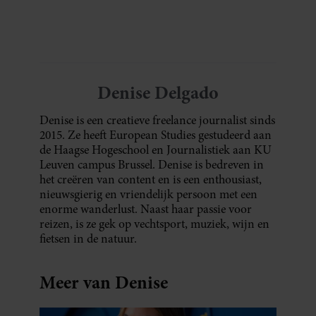
oude plantenpot een hippe lamp weet te
partners kunnen deze gegevens combineren met andere
maken, terwijl jij om de haverklap naar je
informatie die u aan ze heeft verstrekt of die ze hebben
sleutels loopt te zoeken.
verzameld op basis van uw gebruik van hun services. U
gaat akkoord met onze cookies als u onze website blijft
gebruiken.
Denise Delgado
Denise is een creatieve freelance journalist sinds
2015. Ze heeft European Studies gestudeerd aan
de Haagse Hogeschool en Journalistiek aan KU
Leuven campus Brussel. Denise is bedreven in
het creëren van content en is een enthousiast,
nieuwsgierig en vriendelijk persoon met een
enorme wanderlust. Naast haar passie voor
reizen, is ze gek op vechtsport, muziek, wijn en
fietsen in de natuur.
Meer van Denise