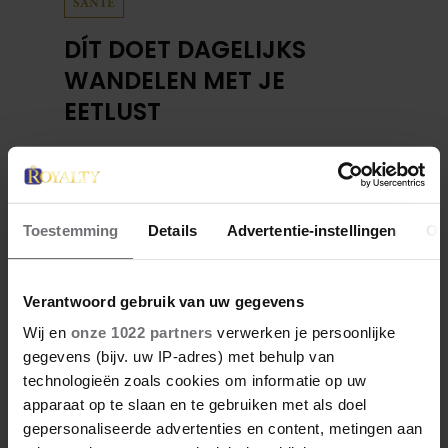
SANTE
DÍT DOET DAGELIJKS
WANDELEN MET JE
EETLUST
De een komt na een wandeling thuis en duikt
meteen de voorraadkast in, en de ander
merkt juist dat de trek in een tussendoortje
Toestemming
Details
Advertentie-instellingen
Ov
na zo’n zelfde wandeling verdwenen is. Dat
wandelen je honger simpelweg aanwakkert,
blijkt uit onderzoek een stuk te kort door de
Verantwoord gebruik van uw gegevens
bocht. Er gebeurt iets veel interessanters.
Wij en
onze 1022 partners
verwerken je persoonlijke
gegevens (bijv. uw IP-adres) met behulp van
technologieën zoals cookies om informatie op uw
apparaat op te slaan en te gebruiken met als doel
gepersonaliseerde advertenties en content, metingen aan