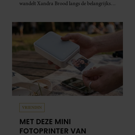
wandelt Xandra Brood langs de belangrijkste
plekken uit hun gezamenlijke verleden.
Vooral de woning aan de Lange
Leidsedwarsstraat roept een stortvloed aan
herinneringen op. Daar begon hun leven
samen en werd dochter Lola geboren.
VRIENDIN
MET DEZE MINI
FOTOPRINTER VAN