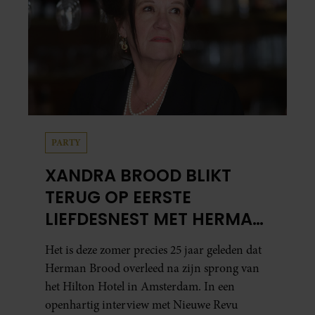
PARTY
XANDRA BROOD BLIKT
TERUG OP EERSTE
LIEFDESNEST MET HERMAN
BROOD: “HIER IS LOLA
Het is deze zomer precies 25 jaar geleden dat
GEBOREN”
Herman Brood overleed na zijn sprong van
het Hilton Hotel in Amsterdam. In een
openhartig interview met Nieuwe Revu