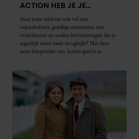
ACTION HEB JE JE
FAVORIETE FOTO’S BINNEN
Staat jouw telefoon ook vol met
ÉÉN MINUUT IN HANDEN
vakantiefoto’s, gezellige momenten met
vriendinnen en andere herinneringen die je
eigenlijk nooit meer terugkijkt? Met deze
mini fotoprinter van Action geef je ze
eindelijk een plekje buiten je camerarol. En
het leuke: binnen één minuut heb je jouw foto
al in handen.