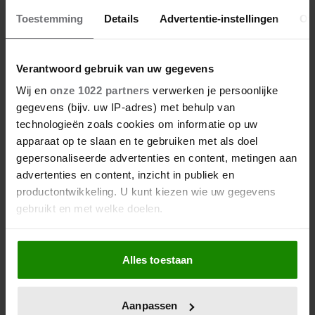
Toestemming
Details
Advertentie-instellingen
Ov
Verantwoord gebruik van uw gegevens
Wij en
onze 1022 partners
verwerken je persoonlijke
gegevens (bijv. uw IP-adres) met behulp van
technologieën zoals cookies om informatie op uw
SANTE
apparaat op te slaan en te gebruiken met als doel
gepersonaliseerde advertenties en content, metingen aan
HOE ONGEZOND ZIJN
advertenties en content, inzicht in publiek en
IJSJES?
productontwikkeling. U kunt kiezen wie uw gegevens
gebruikt en met welke doelen.
Waterijsjes, softijs, roomijs: het ene ijsje is
gezonder dan het andere. Voor welk ijs moet
Als u het toestaat, willen we ook graag:
je kiezen als je minder calorieën wilt
Alles toestaan
Informatie verzamelen over uw geografische
binnenkrijgen?
locatie, die tot een paar meter nauwkeurig kan zijn
Uw apparaat identificeren door het actief te
Aanpassen
scannen op specifieke eigenschappen (fingerprinting)