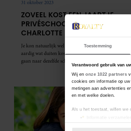
31 oktober 2023
ZOVEEL KOST EEN JAARTJE
PRIVÉSCHOOL VOOR GEORGE,
CHARLOTTE EN LOUIS
Je kon natuurlijk wel raden dat een privéschool
Toestemming
aardig wat duiten kost. George, Charlotte en Louis
gaan naar dezelfde school en de rekening is...
Verantwoord gebruik van u
Wij en
onze 1022 partners
v
cookies om informatie op uw 
metingen aan advertenties en
en met welke doelen.
Als u het toestaat, willen we
Informatie verzamelen
Uw apparaat identific