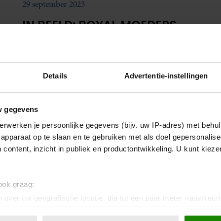
29 september 2023
IN BEELD: ROYAL MOEDERS
MET HUN DOCHTERS
Genieten geblazen! Fijne plaatjes van moeders met
hun dochter(s). We love de selfies van Eloise met
Details
Advertentie-instellingen
Laurentien.
w gegevens
erwerken je persoonlijke gegevens (bijv. uw IP-adres) met behul
apparaat op te slaan en te gebruiken met als doel gepersonalise
 content, inzicht in publiek en productontwikkeling. U kunt kiez
 ook graag:
 over uw geografische locatie, die tot een paar meter nauwkeuri
eren door het actief te scannen op specifieke eigenschappen (fing