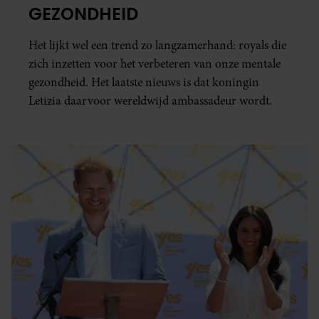
GEZONDHEID
partners voor social media, adverteren en analyse. Deze
partners kunnen deze gegevens combineren met andere
Het lijkt wel een trend zo langzamerhand: royals die
informatie die u aan ze heeft verstrekt of die ze hebben
zich inzetten voor het verbeteren van onze mentale
verzameld op basis van uw gebruik van hun services. U
gezondheid. Het laatste nieuws is dat koningin
gaat akkoord met onze cookies als u onze website blijft
Letizia daarvoor wereldwijd ambassadeur wordt.
gebruiken.