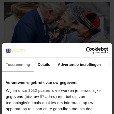
Toestemming
Details
Advertentie-instellingen
Ov
21 augustus 2022
Verantwoord gebruik van uw gegevens
Wij en
onze 1022 partners
verwerken je persoonlijke
LEKKER! RUIKEN NAAR DE TUIN
gegevens (bijv. uw IP-adres) met behulp van
VAN CHARLES
technologieën zoals cookies om informatie op uw
apparaat op te slaan en te gebruiken met als doel
Prins van Wales lanceert parfum.