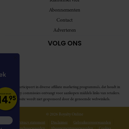
Abonnementen
Contact
Adverteren
VOLG ONS
Royalty participeert in diverse affiliate marketing programma’s, dat houdt in
dat Royalty commissies ontvangt voor aankopen middels links van retailers.
Deze website wordt niet gesponsord door de genoemde webwinkels.
© 2026 Royalty Online
MEER INFORMATIE
Privacy statement
Disclaimer
Gebruikersvoorwaarden
Spelvoorwaarden
Abonnementsvoorwaarden
Cookies