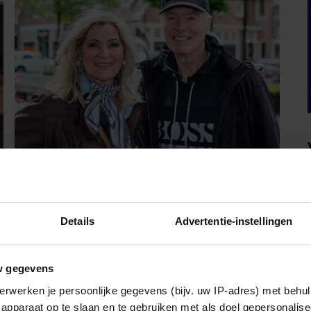
PARTY
FERDI BOLLAND OVER
Details
Advertentie-instellingen
GELUK: “ALS ER IETS IS MET
MIJN GEZIN, GOOI IK ALLES
UIT MIJN AGENDA”
w gegevens
Ferdi Bolland viert dit jaar twee bijzondere
erwerken je persoonlijke gegevens (bijv. uw IP-adres) met behul
mijlpalen. De succesvolle componist en
apparaat op te slaan en te gebruiken met als doel gepersonalise