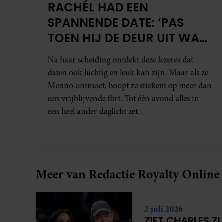
RACHÉL HAD EEN
SPANNENDE DATE: ‘PAS
TOEN HIJ DE DEUR UIT WAS,
BESEFTE IK WAT ER ECHT
Na haar scheiding ontdekt deze lezeres dat
WAS GEBEURD’
daten ook luchtig en leuk kan zijn. Maar als ze
Menno ontmoet, hoopt ze stiekem op meer dan
een vrijblijvende flirt. Tot één avond alles in
een heel ander daglicht zet.
Meer van Redactie Royalty Online
2 juli 2026
ZIET CHARLES Z