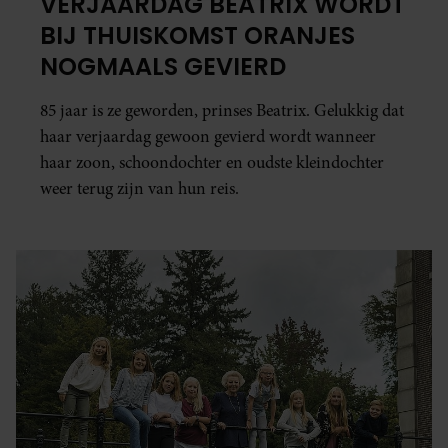
VERJAARDAG BEATRIX WORDT
informatie over uw gebruik van onze site met onze
BIJ THUISKOMST ORANJES
partners voor social media, adverteren en analyse. Deze
NOGMAALS GEVIERD
partners kunnen deze gegevens combineren met andere
informatie die u aan ze heeft verstrekt of die ze hebben
85 jaar is ze geworden, prinses Beatrix. Gelukkig dat
verzameld op basis van uw gebruik van hun services. U
haar verjaardag gewoon gevierd wordt wanneer
gaat akkoord met onze cookies als u onze website blijft
haar zoon, schoondochter en oudste kleindochter
gebruiken.
weer terug zijn van hun reis.