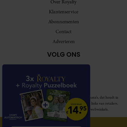
Over Royalty
Klantenservice
Abonnementen
Contact
Adverteren
VOLG ONS
Royalty participeert in diverse affiliate marketing programma’s, dat houdt in
dat Royalty commissies ontvangt voor aankopen middels links van retailers.
Deze website wordt niet gesponsord door de genoemde webwinkels.
© 2026 Royalty Online