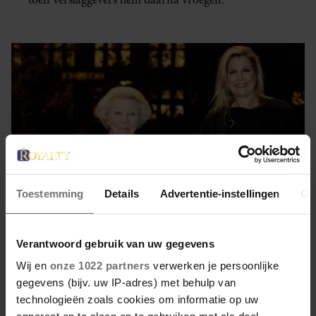
Toestemming
Details
Advertentie-instellingen
Ov
Verantwoord gebruik van uw gegevens
7 februari 2023
Wij en
onze 1022 partners
verwerken je persoonlijke
gegevens (bijv. uw IP-adres) met behulp van
MÁXIMA EN BEATRIX OP CHIC
technologieën zoals cookies om informatie op uw