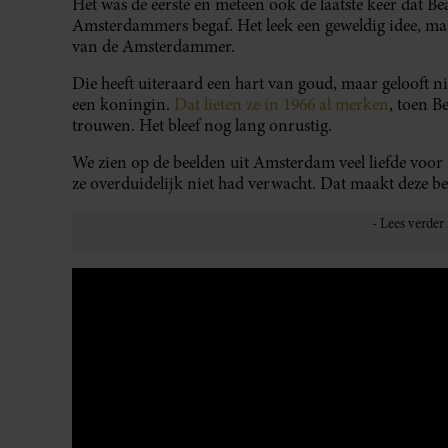
Het was de eerste en meteen ook de laatste keer dat B
Amsterdammers begaf. Het leek een geweldig idee, m
van de Amsterdammer.
Die heeft uiteraard een hart van goud, maar gelooft n
een koningin.
Dat lieten ze in 1966 al merken
, toen B
trouwen. Het bleef nog lang onrustig.
We zien op de beelden uit Amsterdam veel liefde voor
ze overduidelijk niet had verwacht. Dat maakt deze b