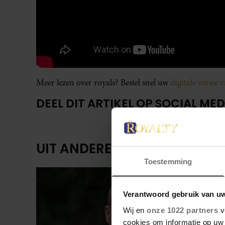
Meer lezen over royals? Bestel snel uw
digitale versie 
DEEL DIT ARTIKEL OP SOCIAL MED
UIT ANDERE MEDIA
Toestemming
Verantwoord gebruik van u
Wij en
onze 1022 partners
v
cookies om informatie op uw 