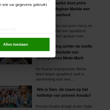
en wie uw gegevens gebruikt
g kan zijn
erprinting)
t
detailgedeelte
in. U kunt uw
Alles toestaan
 media te bieden en om ons
ze partners voor social
nformatie die u aan ze heeft
oord met onze cookies als u