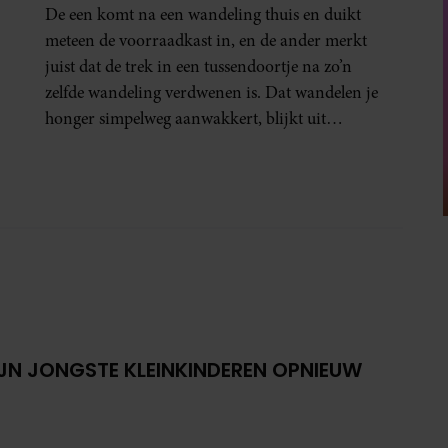
De een komt na een wandeling thuis en duikt
meteen de voorraadkast in, en de ander merkt
juist dat de trek in een tussendoortje na zo’n
zelfde wandeling verdwenen is. Dat wandelen je
honger simpelweg aanwakkert, blijkt uit
onderzoek een stuk te kort door de bocht. Er
gebeurt iets veel interessanters.
IJN JONGSTE KLEINKINDEREN OPNIEUW