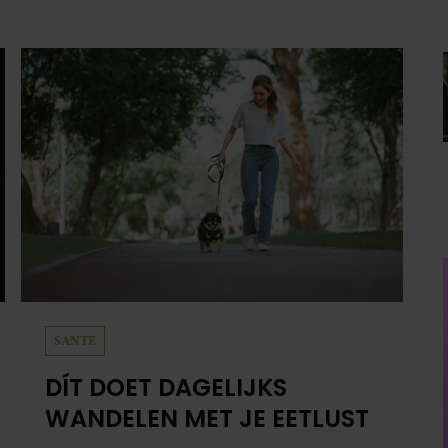
zij en Tobias (33) een stel. O en van dat jaartje
reizen maakten ze meteen maar even drie jaar.
“Ik had zo stellig gezegd: dit wordt niets!”
SANTE
DÍT DOET DAGELIJKS
WANDELEN MET JE EETLUST